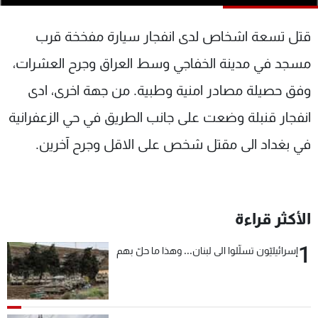
شاهد البرامج
الترددات
قتل تسعة اشخاص لدى انفجار سيارة مفخخة قرب
مسجد في مدينة الخفاجي وسط العراق وجرح العشرات،
عن MTV
وظائف
وفق حصيلة مصادر امنية وطبية. من جهة اخرى، ادى
الإنـتـاج
تواصل معنا
لاعلاناتكم
شروط الإسـتخدام
انفجار قنبلة وضعت على جانب الطريق في حي الزعفرانية
سياسة الخصوصية
في بغداد الى مقتل شخص على الاقل وجرح آخرين.
الأكثر قراءة
1
إسرائيليّون تسلّلوا الى لبنان... وهذا ما حلّ بهم