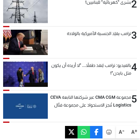
2
بشرى "كهربائية" للبنانيين!
3
ترامب يقيّد الجنسية الأميركية بالولادة
4
بالفيديو: ترامب يُنقذ طفلاً... "لا أريده أن يكون
مثل بايدن"!
5
مجموعة CMA CGM عبر شركتها التابعة CEVA
Logistics تُنجز الاستحواذ على مجموعة فتّال
-
+
A
A