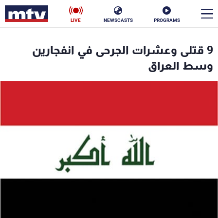
LIVE
NEWSCASTS
PROGRAMS
en
9 قتلى وعشرات الجرحى في انفجارين
الأخبار
وسط العراق
سياسة
ناس
إقتصاد
فن
منوعات
رياضة
كأس العالم
البرامج
جدول البرامج