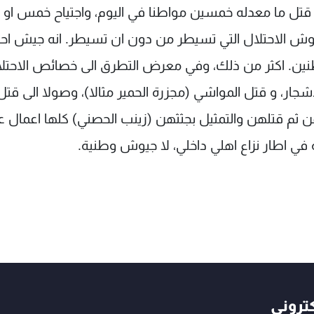
حتاج قتل ما معدله خمسين مواطنا في اليوم، واجتياح خمس ا
 الاحتلال التي تسيطر من دون ان تسيطر. انه جيش احت
نين. اكثر من ذلك، وفي معرض التطرق الى خصائص الاحتلا
شجار، و قتل المواشي (مجزرة الحمير مثالا)، وصولا الى قتل
 ثم قتلهن والتمثيل بجثثهن (زينب الحصني) كلها اعمال ع
 في اطار نزاع اهلي داخلي، لا جيوش وطنية.
كتروني