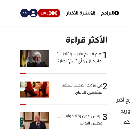
البرامج
نشرة الأخبار
LIVE
en
الأكثر قراءة
1
نعيم قاسم يبادر... و"الحزب"
أمام خيارين: أيّ "سمّ" يختار؟
2
في بيروت: تفكيك شبكتين
منظّمتين للدعارة!
 اكثر
رية
3
الرئيس عون ردّ 4 قوانين إلى
كم
مجلس النواب