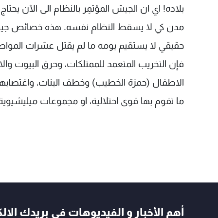
بلاده! اي ان الجيش المؤتمِر بالنظام الى الآن ي
مدن كي لا يسقط النظام نفسه. هذه خصائص جيوش
حقيقي لا يستقيم يومه ما لم يقتل عشرات المواط
فإن التخريب المتعمد للممتلكات، وحرق البيوت والا
الاطفال (حمزة الخطيب) وخطف البنات، واغتصابهن
ما تقوم بها قوى احتلالية، او مجموعات ميليشيوية
أهم الأخبار و الفيديوهات في بريدك الال