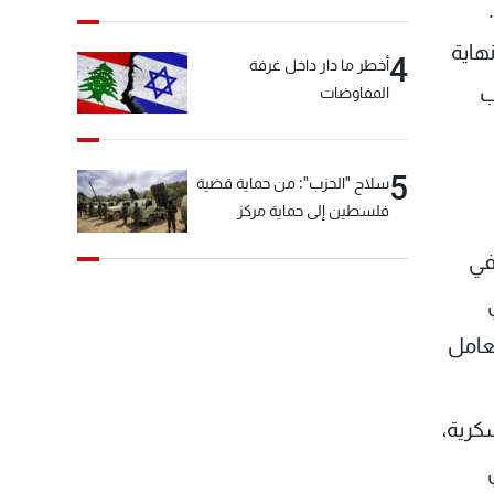
هاية
4
أخطر ما دار داخل غرفة
ب
المفاوضات
5
سلاح "الحزب": من حماية قضية
فلسطين إلى حماية مركز
العقيدة الفارسي
في
عامل
كرية،