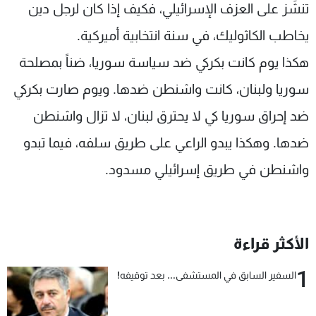
تنشِّز على العزف الإسرائيلي، فكيف إذا كان لرجل دين
يخاطب الكاثوليك، في سنة انتخابية أميركية.
هكذا يوم كانت بكركي ضد سياسة سوريا، ضناً بمصلحة
سوريا ولبنان، كانت واشنطن ضدها. ويوم صارت بكركي
ضد إحراق سوريا كي لا يحترق لبنان، لا تزال واشنطن
ضدها. وهكذا يبدو الراعي على طريق سلفه، فيما تبدو
واشنطن في طريق إسرائيلي مسدود.
الأكثر قراءة
1
السفير السابق في المستشفى... بعد توقيفه!