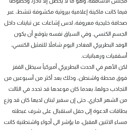
مجلس الأساقفة، وهو ما لا يحصل إلا نادراً، وخصوصاً
شاهد البرامج
فيما كانت ماكينة إعلامية بيروتية مكشوفة تنشط، عبر
الترددات
صحافة خليجية معروفة، لدس إشاعات عن تباينات داخل
الجسم الكنسي. وفي السياق نفسه يتوقع أن يكون
عن MTV
وظائف
الإنـتـاج
تواصل معنا
الوفد البطريركي المغادر اليوم شاملاً للتمثيل الكنسي،
لاعلاناتكم
شروط الإسـتخدام
سياسة الخصوصية
أسقفيات ورهبانيات.
لكن الأهم في الحدث البطريركي أميركياً سيظل القفز
فوق محطة واشنطن. وذلك بعد أكثر من أسبوعين من
التجاذب حولها، بعدما كان موعدها قد تحدد في الثالث
من الشهر الجاري. حتى إن سفير لبنان لديها كان قد وزع
بطاقات الدعوة إلى حفل استقبال على شرف غبطته
مساء الاثنين المقبل، ما يؤشر الى أجواء واشنطنية كانت