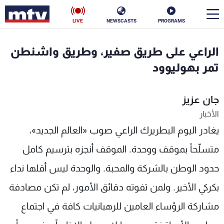
LIVE
NEWSCASTS
PROGRAMS
en
الراعي على طريق صفير، وطريق واشنطن
الأخبار
تمر بهوليوود
سياسة
ناس
جان عزيز
الأخبار
إقتصاد
فن
يغادر اليوم البطريرك الراعي صوب «العالم الجديد»،
منوعات
رياضة
متسلّحاً بموقف ووحدة. الموقف أنجزه بترسيم كامل
كأس العالم
حدود الوطن بالشركة والمحبة. والوحدة ليس أقلها نداء
بكركي الأخير. ولمن تفوته دقائق الأمور، لم تكن مصادفة
مشاركة الرؤساء العامين للرهبانيات كافة في اجتماع
البرامج
جدول البرامج