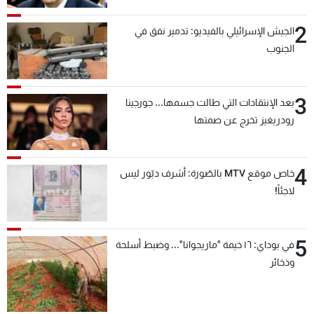
2
الجيش الإسرائيلي بالفيديو: تدمير نفق في
الجنوب
3
بعد الإنتقادات التي طالت جسمها... جورجينا
رودريغيز تخرج عن صمتها
4
خاص موقع MTV بالصّورة: أشرف دبّور ليس
لاجئاً!
5
في بوداي: ١٦ خيمة "ماريجوانا"... وضبط أسلحة
وذخائر