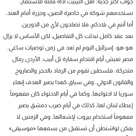
جواب أكثر جدية: أهل التيبيت أداة قابلة للاستثمار،
نستخدمهم شوكة في خاصرة الصين، وجزرة أمام الهند.
أما أنتم في بلادكم، فلا تصلحون لأي من الدورين.
بعد عقد كامل تبدلت كل التفاصيل، لكن الأساس لا يزال
هو هو. إسرائيل اليوم لم تعد في زمن توصيات ساغي.
مصر تعيش أيام اقتحام سفارة تل أبيب. الأردن رمال
متحركة. فلسطين تقوم من الرماد بالحجر والصاروخ
والقانون الدولي. وفي سياق كهذا يصير الهدف إنهاء
سوريا لا احتواءها. وكما في أيام الاحتواء كان مفهوماً
إعطاء لبنان لها، كذلك في أيام ضرب دمشق يصير
مفهوماً استخدام بيروت لإشعالها. وفي الزمنين لا
يمكن لواشنطن أن تستقبل من يسمعها «موسيقى»