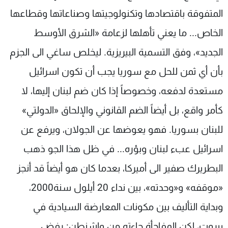
المتفوقة باقتصادها وتكنولوجيتها وصناعاتها وقطاعها
الخاص... ما يعني تأهلها لزعامة «الشرق الأوسط
الجديد»، وفق التسمية البيريزية. ليخلص ساغي الى الجزم
بأن أي ثمن للحل مع سوريا يجب أن تكون اسرائيل
مستعدة لدفعه، وخصوصاً إذا كان ضم لبنان إليها، لا
كأمر واقع، بل أيضاً الضم القانوني والإلحاق «الدولتي»
للبنان بسوريا. فهو يعوضها عن الجولان، ويرفع عن
اسرائيل عبء لبنان وبؤره... في ظل هذا الجو ذهب
البطريرك صفير الى أميركا، بعدما كان هو أيضاً قد أنجز
«موقفه» و«وحدته»، بين نداء 20 أيلول سنة2000،
وبداية التأليف بين مكونات المعارضة السيادية في
بيروت، لكن المفاجأة جاءته من واشنطن: رفض