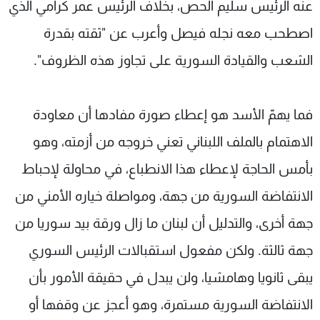
عنه الرئيس سليم الحص، بخلاف الرئيس عمر كرامي الذي
شاهد البرامج
اصطحب معه نجله فيصل وأعرب عن "ثقته بقدرة
الترددات
الشعب والقيادة السورية على تجاوز هذه الظروف".
عن MTV
وظائف
الإنـتـاج
تواصل معنا
لاعلاناتكم
شروط الإسـتخدام
فما يهمّ الأسد هو إعطاء صورة مفادها أن معاودة
سياسة الخصوصية
الاهتمام بالملف اللبناني تعني خروجه من أزمته، وهو
بأمس الحاجة لإعطاء هذا الانطباع، في محاولة لإحباط
الانتفاضة السورية من جهة، ومواصلة خياره الأمني من
جهة أخرى، والتدليل أن لبنان ما زال ورقة بيد سوريا من
جهة ثالثة. ولكن مفعول استقبالات الرئيس السوري
يبقى ثانويا وهامشيا، ولن يبدل في حقيقة الأمور بأن
الانتفاضة السورية مستمرة، وهو أعجز عن وقفها أو