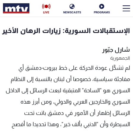
LIVE
NEWSCASTS
PROGRAMS
en
الإستقبالات السورية: زيارات الرهان الأخير
الأخبار
شارل جبّور
سياسة
ناس
الجمهورية
لم تشكّل عودة الحركة على خط بيروت-دمشق أي
إقتصاد
فن
مفاجئة سياسية، خصوصا أن لبنان بالنسبة إلى النظام
منوعات
رياضة
السوري هو "الساحة" المتبقية لبعث الرسائل إلى الداخل
كأس العالم
السوري والخارجين العربي والدولي، ومن أبرز هذه
الرسائل إظهار أن الأمور في دمشق باتت تحت
البرامج
السيطرة وأن "الدنيي بألف خير"، وهذا تحديدا ما أفصح
جدول البرامج