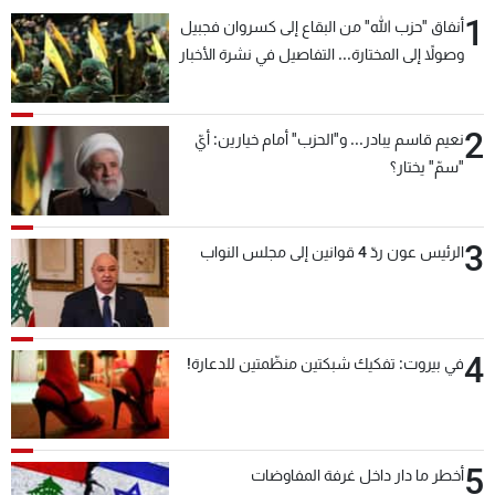
1
أنفاق "حزب الله" من البقاع إلى كسروان فجبيل
وصولاً إلى المختارة... التفاصيل في نشرة الأخبار
بعد قليل
2
نعيم قاسم يبادر... و"الحزب" أمام خيارين: أيّ
"سمّ" يختار؟
3
الرئيس عون ردّ 4 قوانين إلى مجلس النواب
4
في بيروت: تفكيك شبكتين منظّمتين للدعارة!
5
أخطر ما دار داخل غرفة المفاوضات