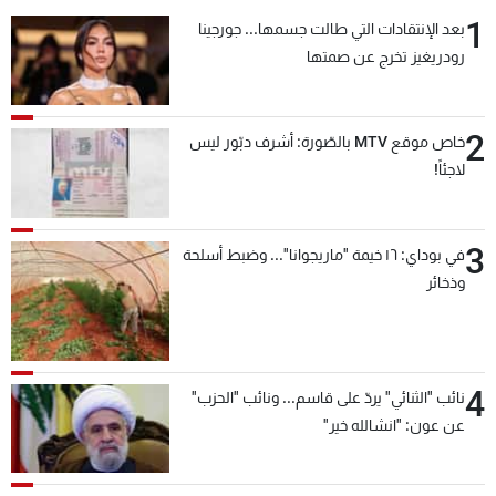
شاهد البرامج
1
بعد الإنتقادات التي طالت جسمها... جورجينا
الترددات
رودريغيز تخرج عن صمتها
عن MTV
وظائف
2
خاص موقع MTV بالصّورة: أشرف دبّور ليس
الإنـتـاج
تواصل معنا
لاجئاً!
لاعلاناتكم
شروط الإسـتخدام
سياسة الخصوصية
3
في بوداي: ١٦ خيمة "ماريجوانا"... وضبط أسلحة
وذخائر
4
نائب "الثنائي" يردّ على قاسم... ونائب "الحزب"
عن عون: "انشالله خير"