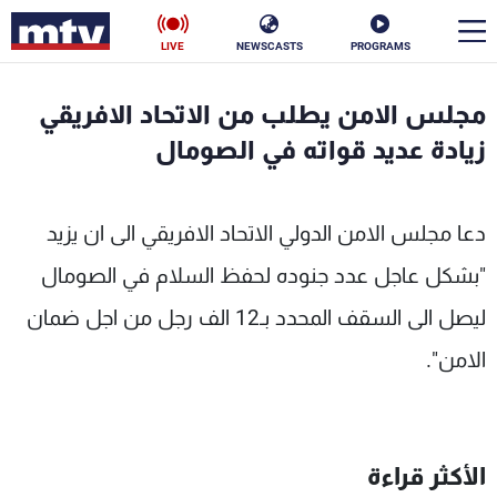
LIVE
NEWSCASTS
PROGRAMS
en
مجلس الامن يطلب من الاتحاد الافريقي
الأخبار
زيادة عديد قواته في الصومال
سياسة
ناس
دعا مجلس الامن الدولي الاتحاد الافريقي الى ان يزيد
إقتصاد
فن
"بشكل عاجل عدد جنوده لحفظ السلام في الصومال
منوعات
رياضة
ليصل الى السقف المحدد بـ12 الف رجل من اجل ضمان
الامن".
كأس العالم
البرامج
الأكثر قراءة
جدول البرامج