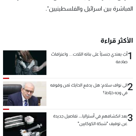
شاهد البرامج
المباشرة بين اسرائيل والفلسطينيين".
الترددات
عن MTV
وظائف
الأكثر قراءة
الإنـتـاج
تواصل معنا
لاعلاناتكم
شروط الإسـتخدام
1
سياسة الخصوصية
أبٌ يعتدي جنسيّاً على بناته الثلاث… واعترافاتٌ
صادمة
2
الى نواف سلام: هل يدفع الحايك ثمن وقوفه
في وجه خيّاط؟
3
بعد انكشافهم في أستراليا... تفاصيل جديدة
عن توقيف "شبكة الكوكايين"