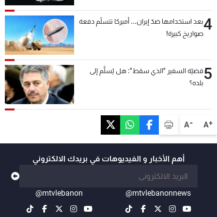
4
بعد استخدامها ضدّ إيران... أميركا تتسلّم دفعة
صواريخ كبيرة!
5
قضيّة السفير "الذي سقط": هل يُسلَّم إلى
بلده؟
-
+
A
A
أهم الأخبار و الفيديوهات في بريدك الالكتروني
@mtvlebanon
@mtvlebanonnews