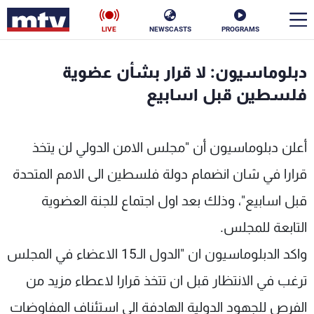
LIVE
NEWSCASTS
PROGRAMS
en
دبلوماسيون: لا قرار بشأن عضوية
الأخبار
فلسطين قبل اسابيع
سياسة
ناس
أعلن دبلوماسيون أن "مجلس الامن الدولي لن يتخذ
إقتصاد
فن
قرارا في شان انضمام دولة فلسطين الى الامم المتحدة
منوعات
رياضة
قبل اسابيع"، وذلك بعد اول اجتماع للجنة العضوية
كأس العالم
التابعة للمجلس.
واكد الدبلوماسيون ان "الدول الـ15 الاعضاء في المجلس
ترغب في الانتظار قبل ان تتخذ قرارا لاعطاء مزيد من
البرامج
الفرص للجهود الدولية الهادفة الى استئناف المفاوضات
جدول البرامج