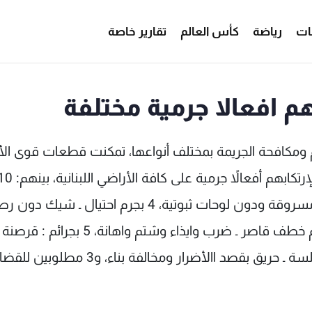
ات
رياضة
كأس العالم
تقارير خاصة
مكافحة الجريمة بمختلف أنواعها، تمكنت قطعات قوى ال
سرقة، 2 بجرم مخدرات، 3 بجرم قيادة دراجة نارية مسروقة ودون لوحات ثبوتية، 4 بجرم احتيال ـ شيك 
واستعمال لوحات مزورة، 4 بجرم اطلاق نار، 3 بجرم خطف قاصر ـ ضرب وايذاء وشتم واهانة، 5 بجرائم : قرصنة
بواسطة بريد الكتروني ـ فض اختام ـ دخول البلاد خلسة ـ حريق بقصد االأضرار ومخالفة بناء، و3 مطلوبين