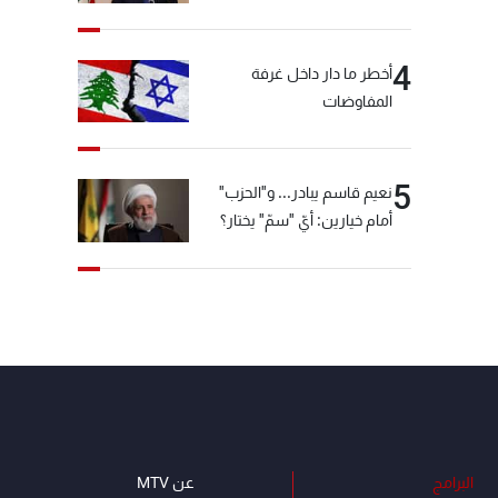
4
أخطر ما دار داخل غرفة
المفاوضات
5
نعيم قاسم يبادر... و"الحزب"
أمام خيارين: أيّ "سمّ" يختار؟
البرامج
عن MTV