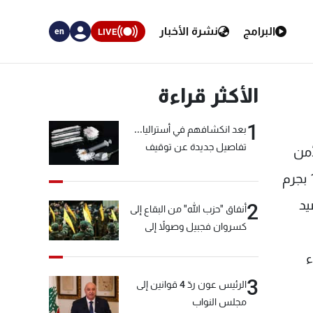
البرامج
نشرة الأخبار
LIVE
en
الأكثر قراءة
1
بعد انكشافهم في أستراليا...
تفاصيل جديدة عن توقيف
أمن
"شبكة الكوكايين"
الداخلي بتاريخ 30/9/2011 من توقيف 34 شخصاً لإرتكابهم أفعالاً جرمية على كافة الأراضي اللبنانية، بينهم: 10 بجرم
دون رصيد
2
أنفاق "حزب الله" من البقاع إلى
كسروان فجبيل وصولاً إلى
المختارة... التفاصيل في نشرة
 للقضاء
الأخبار بعد قليل
3
الرئيس عون ردّ 4 قوانين إلى
مجلس النواب