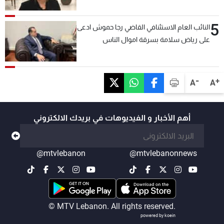
المصنع لتسهيل عملية التصدير البري إلى
السعودية والدول العربية
5
النائب العام الاستئنافي القاضي رجا حموش ادعى
على رياض سلامة بسرقة اموال الناس
وتأسيس شركات وهمية بهدف شراء أسهم
مصرفية وتهريبها وتبييض اموال
-
+
A
A
أهم الأخبار و الفيديوهات في بريدك الالكتروني
@mtvlebanon
@mtvlebanonnews
© MTV Lebanon. All rights reserved.
powered by koein