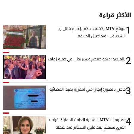
الأكثر قراءة
1
موقع MTV يكشف: حكم بإعدام قاتل ريا
الشدياق… وتفاصيل الجريمة
2
بالفيديو: دبكة جعجع وستريدا... في حفلة زفاف
3
خاص بالصور: إنجاز امني لمفرزة بعبدا القضائية
4
معلومات MTV: المديرة العامة للجمارك غراسيا
القزي ستفتح بعد قليل السكانر عند نقطة