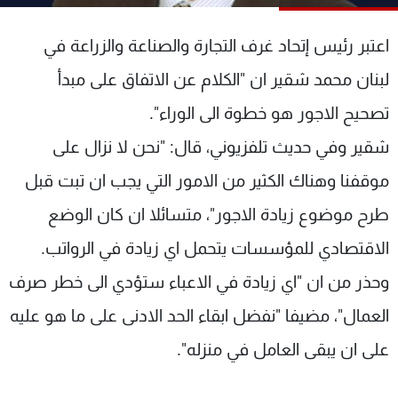
شاهد البرامج
الترددات
اعتبر رئيس إتحاد غرف التجارة والصناعة والزراعة في
لبنان محمد شقير ان "الكلام عن الاتفاق على مبدأ
عن MTV
وظائف
تصحيح الاجور هو خطوة الى الوراء".
الإنـتـاج
تواصل معنا
لاعلاناتكم
شروط الإسـتخدام
شقير وفي حديث تلفزيوني، قال: "نحن لا نزال على
سياسة الخصوصية
موقفنا وهناك الكثير من الامور التي يجب ان تبت قبل
طرح موضوع زيادة الاجور"، متسائلا ان كان الوضع
الاقتصادي للمؤسسات يتحمل اي زيادة في الرواتب.
وحذر من ان "اي زيادة في الاعباء ستؤدي الى خطر صرف
العمال"، مضيفا "نفضل ابقاء الحد الادنى على ما هو عليه
على ان يبقى العامل في منزله".