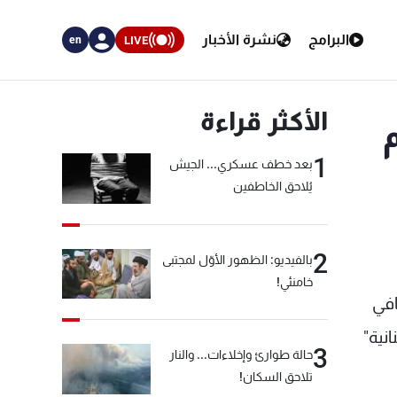
البرامج
نشرة الأخبار
LIVE
en
الأكثر قراءة
1
بعد خطف عسكري... الجيش
يُلاحق الخاطفين
2
بالفيديو: الظهور الأوّل لمجتبى
خامنئي!
افي
بنانية"
3
حالة طوارئ وإخلاءات... والنار
تلاحق السكان!