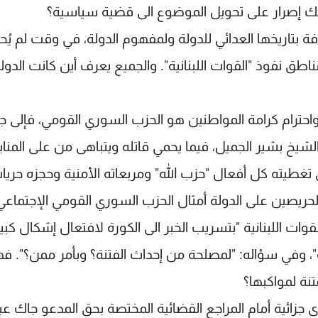
 إصرار على تحويل الموضوع الى قضية سياسية؟
فة بتاريخها العدائي للدولة ولمفهوم الدولة، في وقت لم يُح
طق نفوذ "القوات اللبنانية". والجميع يعرف أين كانت الدول
ن واحترام كرامة المواطنين هو الحزب السوري القومي، فإلى ج
الشيخ بشير الجميل، فيما يحمي قاتله ويتباهى من على المناب
ى تغطيته كل أفعال "حزب الله" ومربعاته الأمنية وحجزه حريا
لحريصين على الدولة أمثال الحزب السوري القومي الإجتماعي
وات اللبنانية "بتسريب الخبر الى الكورة لافتعال إشكال كبي
"، وفي سؤاله: "لمصلحة من إحداث الفتنة؟ وبأمر ممن؟". ف
ة لمواكبها؟
وى جزائية أمام المراجع القضائية المختصة بحق المدعو جاك عب