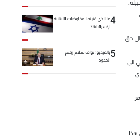
يله.
4
ما الذي غيّرته المفاوضات اللبنانية
الإسرائيلية؟
وال حق
5
بالفيديو: نواف سلام رسّم
الحدود
ي الى
ى
مر
 هذا