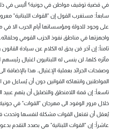
في قضية توقيف مواطن في جونية؟ أليس في ذلك
سابعاً: مستغرب القول إن "القوات اللبنانية" معرو
على وجود للدولة ومؤسساتها أيام الحرب الا في منا
واجهزتها في مناطق نفوذ الحزب القومي وحلفائه.
ثامناً: إن آخر مَن يحق له الكلام عن سيادة القانو
مآثره كلها، لن ينسى له اللبنانيون اغتيال رئيسهم 
وصفحات الجرائد بعملية الإغتيال. هذا بالإضافة ال
المواطنين وانتهاكه القوانين دون أن يُساءل من ا
تاسعاً: إن قمة اللامنطق والتضليل أن يتهم عبيد الق
خلال مرور الوفود الى مهرجان "القوات" في جونية
يُعقل أن تفتعل القوات مشكلة لنفسها وتحدث فتن
عاشراً: إن "القوات اللبنانية" هي بصدد التقدم بدع