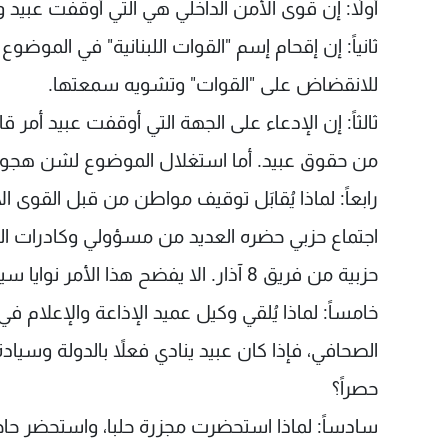
أولاً: إن قوى الأمن الداخلي هي التي أوقفت عبيد
ثانياً: إن إقحام إسم "القوات اللبنانية" في الموض
للانقضاض على "القوات" وتشويه سمعتها.
ثالثاً: إن الإدعاء على الجهة التي أوقفت عبيد أمر 
من حقوق عبيد. أما استغلال الموضوع لشن هجوم على
رابعاً: لماذا يُقابَل توقيف مواطن من قبل القوى ا
اجتماع حزبي حضره العديد من مسؤولي وكادرات ال
حزبية من فريق 8 آذار. الا يفضح هذا الأمر نوايا سياسية مبيّتة في استهداف "القوات اللبنانية"؟
خامساً: لماذا يُلقي وكيل عميد الإذاعة والإعلام ف
الصحافي، فإذا كان عبيد ينادي فعلاً بالدولة وسياد
حصراً؟
سادساً: لماذا استحضرت مجزرة حلبا، واستحضر حاجز 