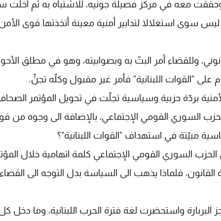
 وحققت معه في مركز فصيلة جونيه، للاشتباه به ثم أخلت سب
وع ليس سوى استغلالا لتدابير أمنية معينة أتخذتها قوى الأمن
قانوني، وللقضاء أمر البتّ به وبصوابيته، وهو في مطلق الأح
 "القوات اللبنانية" فأمر غير مقبول وكلّه تجنٍّ.
لأمنية بردّة حزبية وسياسية تجلّت في تحويل المؤتمر الصحاف
حزب السوري القومي الإجتماعي، بالإضافة الى وجوه من قو
ي الحزب السوري القومي الإجتماعي كلمة اتهامية خلال المؤت
ة القانون، فلماذا يذهب الى السياسة بدل التوجه الى القضاء
البربارة واستحضرت لغة فترة الحرب اللبنانية، وما دخل كل