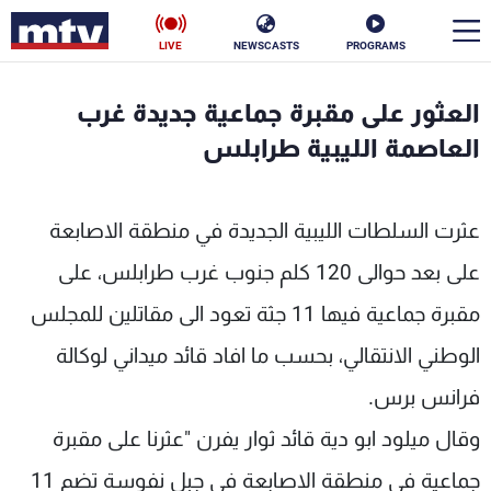
LIVE
NEWSCASTS
PROGRAMS
en
العثور على مقبرة جماعية جديدة غرب
الأخبار
العاصمة الليبية طرابلس
سياسة
ناس
عثرت السلطات الليبية الجديدة في منطقة الاصابعة
إقتصاد
فن
على بعد حوالى 120 كلم جنوب غرب طرابلس، على
منوعات
رياضة
مقبرة جماعية فيها 11 جثة تعود الى مقاتلين للمجلس
كأس العالم
الوطني الانتقالي، بحسب ما افاد قائد ميداني لوكالة
فرانس برس.
وقال ميلود ابو دية قائد ثوار يفرن "عثرنا على مقبرة
البرامج
جماعية في منطقة الاصابعة في جبل نفوسة تضم 11
جدول البرامج