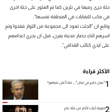
شاهد البرامج
جثة جرى رميها في بئرين كما تم العثور على جثة اخرى
الترددات
في مكب للنفايات في المنطقة نفسها".
وتابع ان "الجثث تعود الى مجموعة من الثوار فقدوا وتم
عن MTV
وظائف
الإنـتـاج
تواصل معنا
اسرهم اثناء حصار مدينة يفرن، قبل ان يجري اعدامهم
لاعلاناتكم
شروط الإسـتخدام
على ايدي كتائب القذافي".
سياسة الخصوصية
الأكثر قراءة
1
"عمل حازم في لبنان"... ماذا أعلن نتنياهو؟
2
صورة خُبئت لأكثر من مئة عام