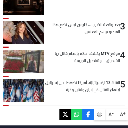
3
بعد واقعة الضرب... كارمن لبس تضع هذا
الفيديو برسم المعنيين
4
موقع MTV يكشف: حكم بإعدام قاتل ريا
الشدياق… وتفاصيل الجريمة
5
القناة 13 الإسرائيليّة: أميركا تضغط على إسرائيل
لإنهاء القتال في إيران ولبنان وغزة
-
+
A
A