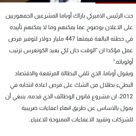
شاهد البرامج
الترددات
حث الرئيس الاميركي باراك أوباما المشرعين الجمهوريين
على الاعلان بوضوح عما يمكنهم وما لا يمكنهم تأييده
عن MTV
وظائف
في خطته البالغة قيمتها 447 مليار دولار لتوفير فرص
الإنـتـاج
تواصل معنا
لاعلاناتكم
شروط الإسـتخدام
عمل مؤكدا ان "الوقت حان لكي يعيد الكونغرس ترتيب
سياسة الخصوصية
أولوياته."
ويقول أوباما، الذي تلقي البطالة المرتفعة والاقتصاد
البطيء بظلال من الشك على فرص اعادة انتخابه في
2012، ان مشروع قانون الوظائف الذي قدمه، ينبغي أن
يمول بالاساس عن طريق انهاء اعفاءات ضريبية
للشركات وتقييد الاعفاءات الممنوحة للاغنياء.