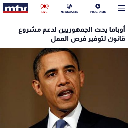
LIVE
NEWSCASTS
PROGRAMS
en
أوباما يحث الجمهوريين لدعم مشروع
الأخبار
قانون لتوفير فرص العمل
سياسة
ناس
إقتصاد
فن
منوعات
رياضة
كأس العالم
البرامج
جدول البرامج