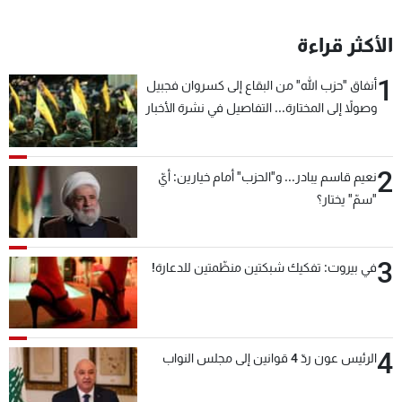
الأكثر قراءة
1
أنفاق "حزب الله" من البقاع إلى كسروان فجبيل
وصولاً إلى المختارة... التفاصيل في نشرة الأخبار
بعد قليل
2
نعيم قاسم يبادر... و"الحزب" أمام خيارين: أيّ
"سمّ" يختار؟
3
في بيروت: تفكيك شبكتين منظّمتين للدعارة!
4
الرئيس عون ردّ 4 قوانين إلى مجلس النواب