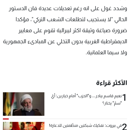
شاهد البرامج
وشدد غول على انه رغم تعديلات عديدة فان الدستور
الترددات
الحالي "لا يستجيب لتطلعات الشعب التركي"، مؤكدا
ضرورة صياغة وثيقة اكثر ليبرالية تقوم على معايير
عن MTV
وظائف
الإنـتـاج
تواصل معنا
الديمقراطية الغربية بدون التخلي عن المبادىء الجمهورية
لاعلاناتكم
شروط الإسـتخدام
ولا سيما العلمانية.
سياسة الخصوصية
الأكثر قراءة
1
نعيم قاسم يبادر... و"الحزب" أمام خيارين: أيّ
"سمّ" يختار؟
2
في بيروت: تفكيك شبكتين منظّمتين للدعارة!