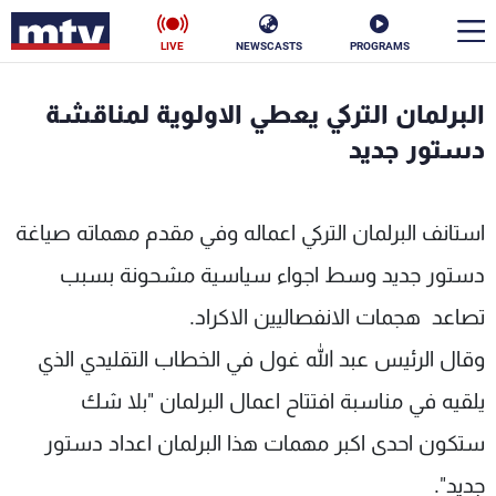
LIVE
NEWSCASTS
PROGRAMS
en
البرلمان التركي يعطي الاولوية لمناقشة
الأخبار
دستور جديد
سياسة
ناس
استانف البرلمان التركي اعماله وفي مقدم مهماته صياغة
إقتصاد
فن
دستور جديد وسط اجواء سياسية مشحونة بسبب
منوعات
رياضة
تصاعد هجمات الانفصاليين الاكراد.
كأس العالم
وقال الرئيس عبد الله غول في الخطاب التقليدي الذي
يلقيه في مناسبة افتتاح اعمال البرلمان "بلا شك
ستكون احدى اكبر مهمات هذا البرلمان اعداد دستور
البرامج
جديد".
جدول البرامج