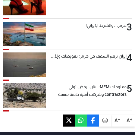
3
هرمز... والشرط الإيراني!
4
إيران ترفع السقف في هرمز: تعويضات وإلّا...
5
معلومات MFM: لبنان يرفض تولي
contractors وشركات أمنية خاصة مهمة
التحقق من نزع سلاح "حزب الله"
-
+
A
A