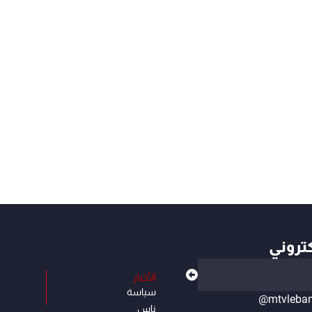
كتروني
الأخبار
سياسة
@mtvleba
ناس