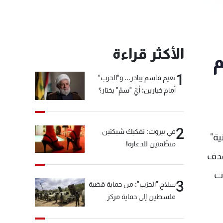
الأكثر قراءة
م
1
نعيم قاسم يبادر... و"الحزب"
أمام خيارين: أيّ "سمّ" يختار؟
2
في بيروت: تفكيك شبكتين
ية"
منظّمتين للدعارة!
هدف
ات
3
سلاح "الحزب": من حماية قضية
فلسطين إلى حماية مركز
العقيدة الفارسي