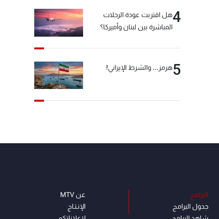
4
هل اقتربت عودة الرحلات
المباشرة بين لبنان وأميركا؟
5
هرمز... والشرط الإيراني!
البرامج
عن MTV
جدول البرامج
الإنـتـاج
شاهد البرامج
لاعلاناتكم