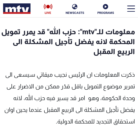
LIVE
NEWSCASTS
PROGRAMS
en
معلومات للـ"mtv": حزب الله" قد يمرر تمويل
الأخبار
المحكمة لانه يفضل تأجيل المشكلة الى
الربيع المقبل
سياسة
ناس
إقتصاد
فن
ذكرت المعلومات ان الرئيس نجيب ميقاتي سيسعى الى
منوعات
رياضة
تمرير موضوع التمويل باقل قدْر ممكن من الاضرار على
وحدة الحكومة، وهو امر قد يسير فيه حزب الله، لانه
كأس العالم
يفضل تأجيل المشكلة الى الربيع المقبل عندما يحين اوان
استحقاق التجديد للمحكمة الدولية.
البرامج
جدول البرامج