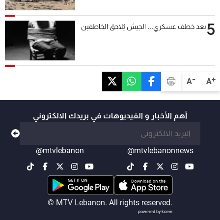
التحقق من نزع سلاح "حزب الله"
5
بعد خطف عسكري... الجيش يُلاحق الخاطفين
-
+
A
A
أهم الأخبار و الفيديوهات في بريدك الالكتروني
@mtvlebanon
@mtvlebanonnews
© MTV Lebanon. All rights reserved.
powered by koein