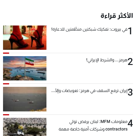
شاهد البرامج
الترددات
الأكثر قراءة
1
في بيروت: تفكيك شبكتين منظّمتين للدعارة!
عن MTV
وظائف
الإنـتـاج
تواصل معنا
لاعلاناتكم
شروط الإسـتخدام
سياسة الخصوصية
2
هرمز... والشرط الإيراني!
3
إيران ترفع السقف في هرمز: تعويضات وإلّا...
4
معلومات MFM: لبنان يرفض تولي
contractors وشركات أمنية خاصة مهمة