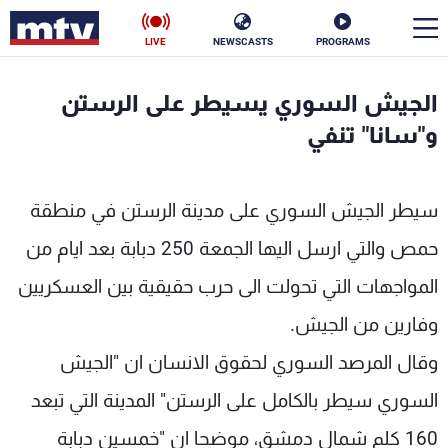
LIVE
NEWSCASTS
PROGRAMS
en
الجيش السوري يسيطر على الرستن
الأخبار
و"سانا" تنفي
سياسة
ناس
سيطر الجيش السوري على مدينة الرستن في منطقة
إقتصاد
فن
حمص والتي ارسل اليها الجمعة 250 دبابة بعد ايام من
منوعات
رياضة
المواجهات التي تحولت الى حرب حقيقية بين العسكريين
كأس العالم
وفارين من الجيش.
وقال المرصد السوري لحقوق الانسان ان "الجيش
السوري سيطر بالكامل على الرستن" المدينة التي تبعد
البرامج
160 كلم شمال دمشق، موضحا ان "خمسين دبابة
جدول البرامج