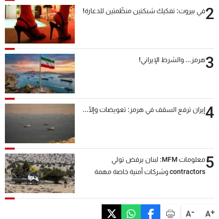
2
في بيروت: تفكيك شبكتين منظّمتين للدعارة!
3
هرمز... والشرط الإيراني!
4
إيران ترفع السقف في هرمز: تعويضات وإلّا...
5
معلومات MFM: لبنان يرفض تولي
contractors وشركات أمنية خاصة مهمة
التحقق من نزع سلاح "حزب الله"
-
+
A
A