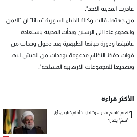
شاهد البرامج
غادرت المدينة الاحد".
الترددات
من جهتها، قالت وكالة الانباء السورية "سانا" ان "الامن
والهدوء عادا الى الرستن وبدأت المدينة باستعادة
عن MTV
وظائف
الإنـتـاج
تواصل معنا
عافيتها ودورة حياتها الطبيعية بعد دخول وحدات من
لاعلاناتكم
شروط الإسـتخدام
سياسة الخصوصية
قوات حفظ النظام مدعومة بوحدات من الجيش اليها
وتصديها للمجموعات الارهابية المسلحة".
الأكثر قراءة
1
نعيم قاسم يبادر... و"الحزب" أمام خيارين: أيّ
"سمّ" يختار؟