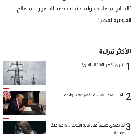
شاهد البرامج
"التخابر لمصلحة دولة اجنبية بقصد الاضرار بالمصالح
الترددات
القومية لمصر".
عن MTV
وظائف
الإنـتـاج
تواصل معنا
لاعلاناتكم
شروط الإسـتخدام
الأكثر قراءة
سياسة الخصوصية
1
بشرى "كهربائية" للبنانيين!
2
ترامب يقيّد الجنسية الأميركية بالولادة
3
أبٌ يعتدي جنسيّاً على بناته الثلاث… واعترافاتٌ
صادمة