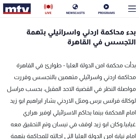
LIVE
NEWSCASTS
PROGRAMS
en
بدء محاكمة اردني واسرائيلي بتهمة
الأخبار
التجسس في القاهرة
سياسة
ناس
بدأت محكمة امن الدولة العليا - طوارئ في القاهرة
إقتصاد
فن
محاكمة اردني واسرائيلي متهمين بالتجسس وقررت
منوعات
رياضة
مواصلة النظر في القضية الاحد المقبل، بحسب مراسل
كأس العالم
لوكالة فرانس برس.ومثل الاردني بشار ايراهيم ابو زيد
امام المحكمة بينما يحاكم الاسرائيلي اوفير هراري
غيابيا.وكان ابو زيد اوقف في نيسان وتم التحقيق معه
البرامج
امام نيابة امن الدولة العليا التي احالته للمحاكمة بتهمة
جدول البرامج