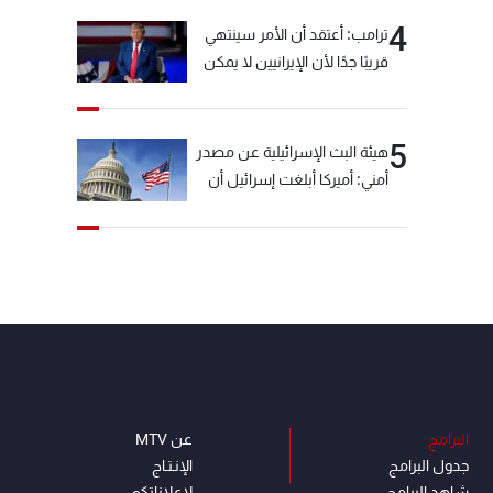
4
ترامب: أعتقد أن الأمر سينتهي
قريبًا جدًا لأن الإيرانيين لا يمكن
أن يستمروا على هذا الحال
5
هيئة البث الإسرائيلية عن مصدر
أمني: أميركا أبلغت إسرائيل أن
"حزب الله" لم يخرق وقف إطلاق
النار أمس في مجدل زون
وطلبت منها عدم التصعيد
خشية أن يؤثر ذلك على
مفاوضات روما
البرامج
عن MTV
جدول البرامج
الإنـتـاج
شاهد البرامج
لاعلاناتكم