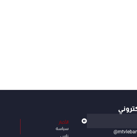
كتروني
الأخبار
سياسة
@mtvleba
ناس