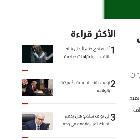
الأكثر قراءة
1
أبٌ يعتدي جنسيّاً على بناته
الثلاث… واعترافاتٌ صادمة
دين
2
ترامب يقيّد الجنسية الأميركية
بالولادة
تفيد
اف
3
الى نواف سلام: هل يدفع
الحايك ثمن وقوفه في وجه
خيّاط؟