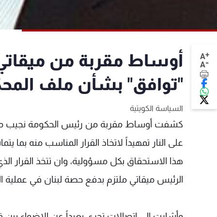
+
أوساط مقربة من ميقاتي ل
A
-
A
"توافق" بشأن ملف المح
السياسة الكويتية
كشفت أوساط مقربة من رئيس الحكومة نجيب ميقا
على النار تمهيداً لاتخاذ القرار المناسب منه بما 
هذا الاستحقاق بكل مسؤولية، وان تتخذ القرار ال
الرئيس ميقاتي ملتزم بدفع حصة لبنان في عملية ا
وأشارت إلى اتصالات تجري بعيداً عن الاضواء بين 