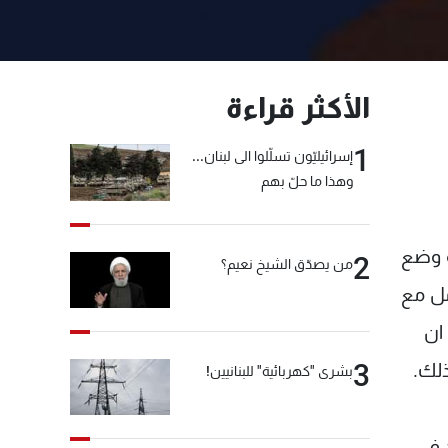
الأكثر قراءة
1
إسرائيليّون تسلّلوا الى لبنان...
وهذا ما حلّ بهم
ة وضع
2
من يصدّق الشيخ نعيم؟
مل مع
ان
3
ذلك.
بشرى "كهربائية" للبنانيين!
 في