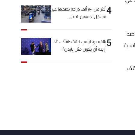
4
أكثر من ٨٠٠ ألف دراجة نصفها غير
مسجّل: جمهورية على
"دولابَين"!
 ضد
5
بالفيديو: ترامب يُنقذ طفلاً... "لا
اسية
أريده أن يكون مثل بايدن"!
وقف