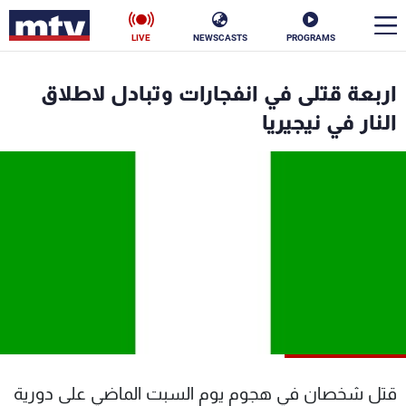
LIVE
NEWSCASTS
PROGRAMS
en
اربعة قتلى في انفجارات وتبادل لاطلاق
الأخبار
النار في نيجيريا
سياسة
ناس
إقتصاد
فن
منوعات
رياضة
كأس العالم
البرامج
قتل شخصان في هجوم يوم السبت الماضي على دورية
جدول البرامج