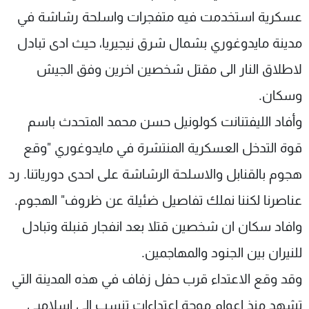
شاهد البرامج
عسكرية استخدمت فيه متفجرات واسلحة رشاشة في
الترددات
مدينة مايدوغوري بشمال شرق نيجيريا، حيث ادى تبادل
لاطلاق النار الى مقتل شخصين اخرين وفق الجيش
عن MTV
وظائف
الإنـتـاج
وسكان.
تواصل معنا
لاعلاناتكم
شروط الإسـتخدام
وأفاد الليفتنانت كولونيل حسن محمد المتحدث باسم
سياسة الخصوصية
قوة التدخل العسكرية المنتشرة في مايدوغوري "وقع
هجوم بالقنابل والاسلحة الرشاشة على احدى دورياتنا. رد
عناصرنا لكننا نملك تفاصيل ضئيلة عن ظروف" الهجوم.
وافاد سكان ان شخصين قتلا بعد انفجار قنبلة وتبادل
للنيران بين الجنود والمهاجمين.
وقد وقع الاعتداء قرب حفل زفاف في هذه المدينة التي
تشهد منذ اعوام موجة اعتداءات تنسب الى اسلاميي