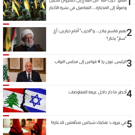
1
أنفاق "حزب الله" من البقاع إلى كسروان فجبيل
وصولاً إلى المختارة... التفاصيل في نشرة الأخبار
بعد قليل
2
نعيم قاسم يبادر... و"الحزب" أمام خيارين: أيّ
"سمّ" يختار؟
3
الرئيس عون ردّ 4 قوانين إلى مجلس النواب
4
أخطر ما دار داخل غرفة المفاوضات
5
في بيروت: تفكيك شبكتين منظّمتين للدعارة!