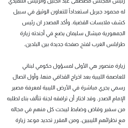
رئيس المجلس مصطفى عبد الجليل والرئيس التنفيذي
له محمود جبريل استعداداً للتعاون الوثيق في سبيل
كشف ملابسات القضية. وأكد المصدر ان رئيس
الجمهورية ميشال سليمان يضع في أجندته زيارة
طرابلس الغرب لفتح صفحة جديدة بين البلدين.
زيارة منصور هي الأولى لمسؤول حكومي لبناني
للعاصمة الليبية بعد اخراج القذافي منها، وأول اتصال
رسمي يجري مباشرة في الأرض الليبية لمعرفة مصير
الإمام الصدر. وقد اختار أن ترافقه لجنة تتألف بناء لطلبه
من سفير وقاض وضابط ليبحث كل منهم في مجاله
مع نظرائهم الليبيين. ومن المقرر تحديد موعد زيارة