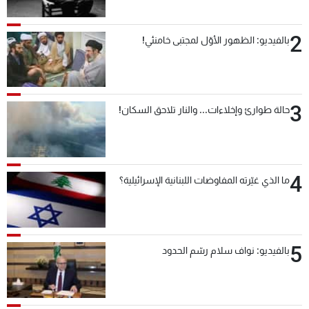
2
بالفيديو: الظهور الأوّل لمجتبى خامنئي!
3
حالة طوارئ وإخلاءات... والنار تلاحق السكان!
4
ما الذي غيّرته المفاوضات اللبنانية الإسرائيلية؟
5
بالفيديو: نواف سلام رسّم الحدود