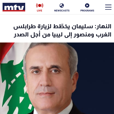
LIVE
NEWSCASTS
PROGRAMS
en
النهار: سليمان يخطّط لزيارة طرابلس
الأخبار
الغرب ومنصور إلى ليبيا من أجل الصدر
سياسة
ناس
إقتصاد
فن
منوعات
رياضة
كأس العالم
البرامج
جدول البرامج