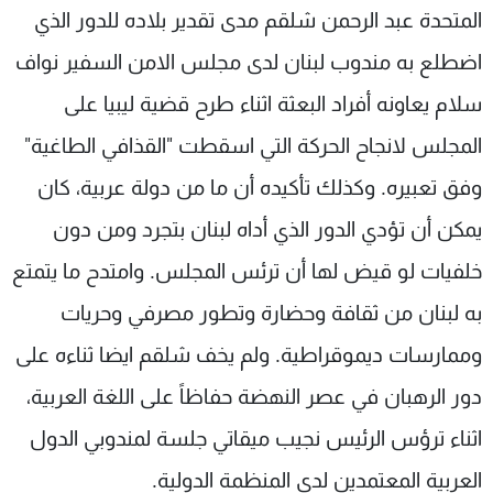
المتحدة عبد الرحمن شلقم مدى تقدير بلاده للدور الذي
اضطلع به مندوب لبنان لدى مجلس الامن السفير نواف
سلام يعاونه أفراد البعثة اثناء طرح قضية ليبيا على
المجلس لانجاح الحركة التي اسقطت "القذافي الطاغية"
وفق تعبيره. وكذلك تأكيده أن ما من دولة عربية، كان
يمكن أن تؤدي الدور الذي أداه لبنان بتجرد ومن دون
خلفيات لو قيض لها أن ترئس المجلس. وامتدح ما يتمتع
به لبنان من ثقافة وحضارة وتطور مصرفي وحريات
وممارسات ديموقراطية. ولم يخف شلقم ايضا ثناءه على
دور الرهبان في عصر النهضة حفاظاً على اللغة العربية،
اثناء ترؤس الرئيس نجيب ميقاتي جلسة لمندوبي الدول
العربية المعتمدين لدى المنظمة الدولية.