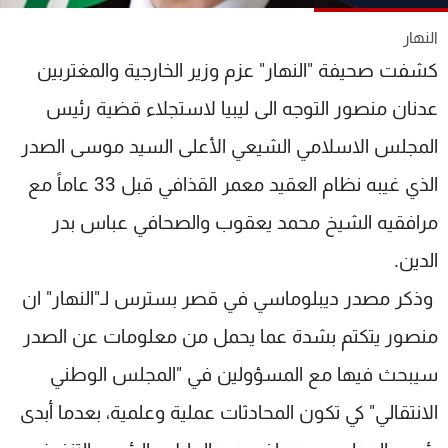
شاهد البرامج
النهار
الترددات
كشفت صحيفة "النهار" عزم وزير الخارجية والمغتربين
عدنان منصور التوجه الى ليبيا لاستجلاء قضية رئيس
عن MTV
وظائف
الإنـتـاج
تواصل معنا
المجلس الاسلامي الشيعي الأعلى السيد موسى الصدر
لاعلاناتكم
شروط الإسـتخدام
سياسة الخصوصية
الذي غيبه نظام العقيد معمر القذافي قبل 33 عاماً مع
مرافقيه الشيخ محمد يعقوب والصحافي عباس بدر
الدين.
وذكر مصدر ديبلوماسي في قصر بسترس لـ"النهار" ان
منصور يتكتم بشدة عما يحمل من معلومات عن الصدر
سيبحث فيها مع المسؤولين في "المجلس الوطني
الانتقالي" كي تكون المحادثات عملية وعلمية، بعدما أبدى