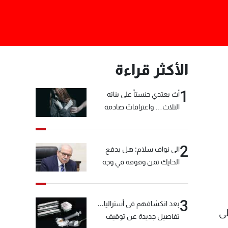
الأكثر قراءة
1
أبٌ يعتدي جنسيّاً على بناته
الثلاث… واعترافاتٌ صادمة
2
الى نواف سلام: هل يدفع
الحايك ثمن وقوفه في وجه
خيّاط؟
3
بعد انكشافهم في أستراليا...
لى
تفاصيل جديدة عن توقيف