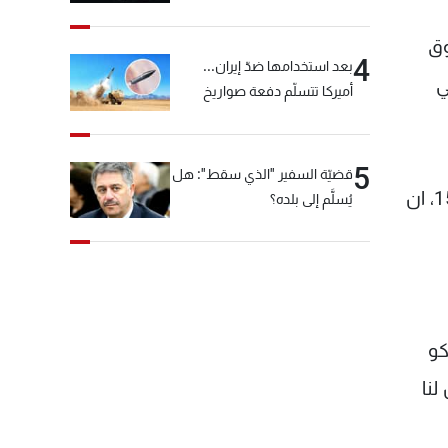
"شبكة الكوكايين"
وق
4
بعد استخدامها ضدّ إيران...
ي
أميركا تتسلّم دفعة صواريخ
كبيرة!
5
قضيّة السفير "الذي سقط": هل
ولا يمكن للائتلاف الرباعي بزعامة رئيسة الوزراء ايفيتا راديكوفا الذي يشغل 79 مقعدا في البرلمان من اصل 150، ان
يُسلَّم إلى بلده؟
كو
ن لنا