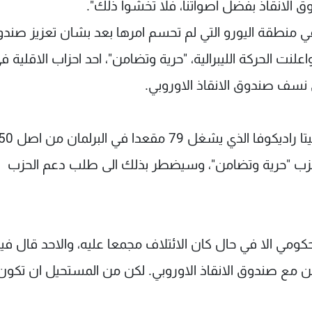
 الانقاذ بفضل اصواتنا، فلا تخشوا ذلك".
في منطقة اليورو التي لم تحسم امرها بعد بشان تعزيز صند
علنت الحركة الليبرالية، "حرية وتضامن"، احد احزاب الاقلية ف
 نسف صندوق الانقاذ الاوروبي.
اءات من دون اصوات 22 نائبا من حزب "حرية وتضامن"، وسيضطر بذلك الى طلب دعم الحزب
حكومي الا في حال كان الائتلاف مجمعا عليه، والاحد قال في
ان رئيسا للحكومة في فترة 2006-2010 "نحن مع صندوق الانقاذ الاوروبي. لكن من المستحيل ان تكو