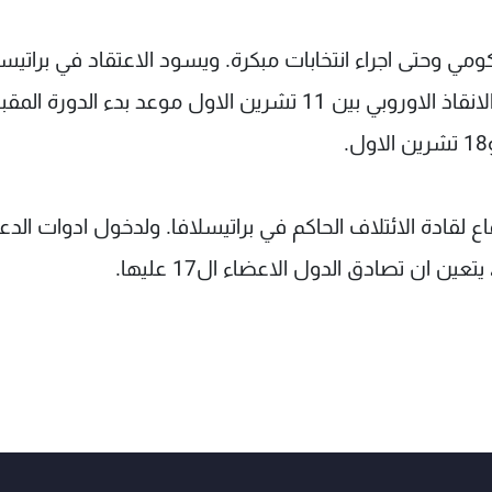
 وحتى اجراء انتخابات مبكرة. ويسود الاعتقاد في براتيسل
ان النواب سيصوتون على تعزيز سلطات صندوق الانقاذ الاوروبي بين 11 تشرين الاول موعد بدء الدورة ال
اع لقادة الائتلاف الحاكم في براتيسلافا. ولدخول ادوات الدع
ن ان تصادق الدول الاعضاء ال17 عليها.