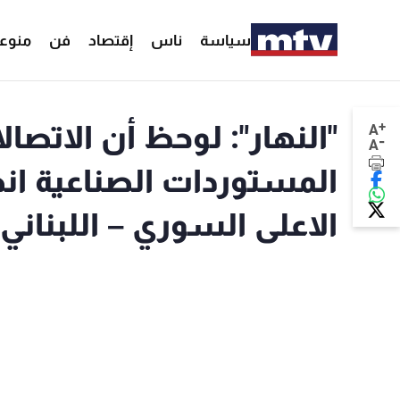
سياسة
ناس
إقتصاد
فن
منوع
+
"النهار": لوحظ أن الاتصا
A
-
A
المستوردات الصناعية ان
الاعلى السوري – اللبناني