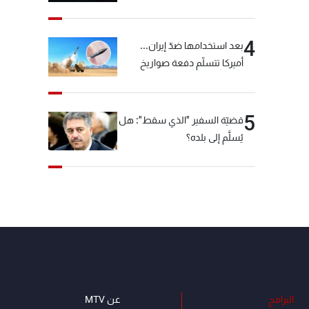
"شبكة الكوكايين"
4
بعد استخدامها ضدّ إيران...
أميركا تتسلّم دفعة صواريخ
كبيرة!
5
قضيّة السفير "الذي سقط": هل
يُسلَّم إلى بلده؟
البرامج
عن MTV