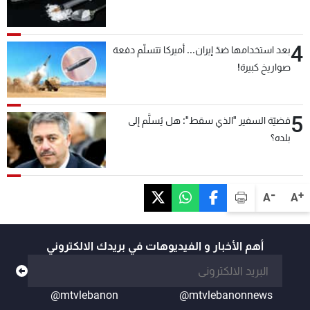
4
بعد استخدامها ضدّ إيران... أميركا تتسلّم دفعة
صواريخ كبيرة!
5
قضيّة السفير "الذي سقط": هل يُسلَّم إلى
بلده؟
-
+
A
A
أهم الأخبار و الفيديوهات في بريدك الالكتروني
@mtvlebanon
@mtvlebanonnews