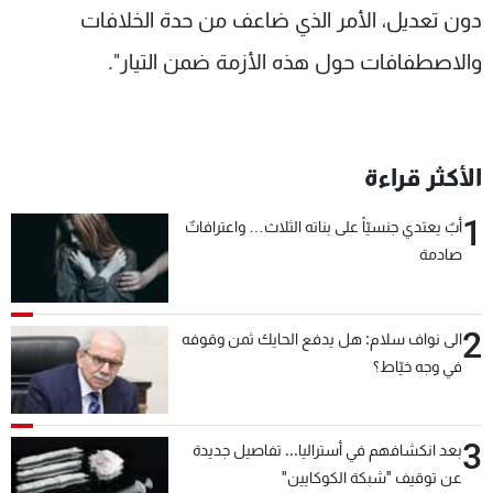
دون تعديل، الأمر الذي ضاعف من حدة الخلافات
والاصطفافات حول هذه الأزمة ضمن التيار".
الأكثر قراءة
1
أبٌ يعتدي جنسيّاً على بناته الثلاث… واعترافاتٌ
صادمة
2
الى نواف سلام: هل يدفع الحايك ثمن وقوفه
في وجه خيّاط؟
3
بعد انكشافهم في أستراليا... تفاصيل جديدة
عن توقيف "شبكة الكوكايين"