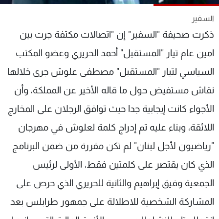
شاهد البرامج
السفير
الترددات
ذكرت صحيفة "السفير" إن "اتصالات مكثفة جرت بين
امين عام تيار "المستقبل" أحمد الحريري وعضو المكتب
عن MTV
وظائف
الإنـتـاج
تواصل معنا
السياسي لتيار "المستقبل" مصطفى علوش جرى خلالها
لاعلاناتكم
شروط الإسـتخدام
سياسة الخصوصية
نقاش مستفيض حول ما قاله الأخير عن المملكة، وأن
الأجواء كانت إيجابية جدا حيث توافق الرجلان على المخارج
اللائقة، وبناء عليه تم إدراج كلمة لعلوش في مهرجان
"رياضيون لأجل لبنان" لم تكن مقررة من ضمن البرنامج
الذي كان يقتصر على كلمتين فقط، الأولى لرئيس
الجمعية وفيق إبراهيم والثانية للحريري الذي حرص على
المشاركة الشخصية للاطلالة على جمهور طرابلس بعد