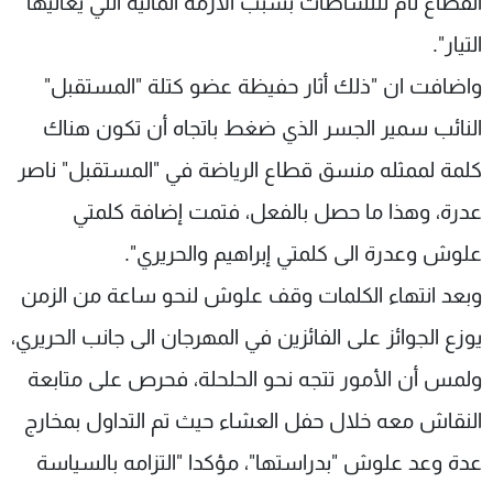
انقطاع تام للنشاطات بسبب الأزمة المالية التي يعانيها
التيار".
واضافت ان "ذلك أثار حفيظة عضو كتلة "المستقبل"
النائب سمير الجسر الذي ضغط باتجاه أن تكون هناك
كلمة لممثله منسق قطاع الرياضة في "المستقبل" ناصر
عدرة، وهذا ما حصل بالفعل، فتمت إضافة كلمتي
علوش وعدرة الى كلمتي إبراهيم والحريري".
وبعد انتهاء الكلمات وقف علوش لنحو ساعة من الزمن
يوزع الجوائز على الفائزين في المهرجان الى جانب الحريري،
ولمس أن الأمور تتجه نحو الحلحلة، فحرص على متابعة
النقاش معه خلال حفل العشاء حيث تم التداول بمخارج
عدة وعد علوش "بدراستها"، مؤكدا "التزامه بالسياسة