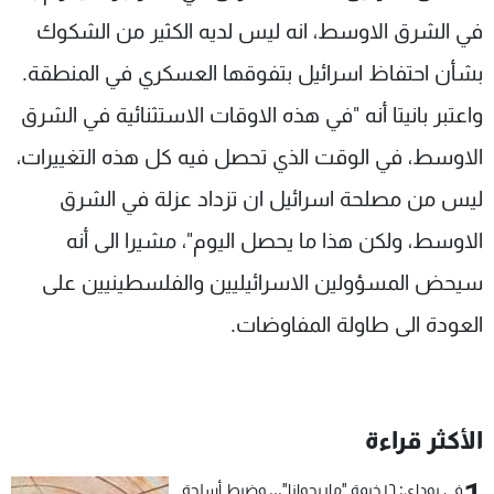
شاهد البرامج
في الشرق الاوسط، انه ليس لديه الكثير من الشكوك
الترددات
بشأن احتفاظ اسرائيل بتفوقها العسكري في المنطقة.
واعتبر بانيتا أنه "في هذه الاوقات الاستثنائية في الشرق
عن MTV
وظائف
الإنـتـاج
تواصل معنا
الاوسط، في الوقت الذي تحصل فيه كل هذه التغييرات،
لاعلاناتكم
شروط الإسـتخدام
سياسة الخصوصية
ليس من مصلحة اسرائيل ان تزداد عزلة في الشرق
الاوسط، ولكن هذا ما يحصل اليوم"، مشيرا الى أنه
سيحض المسؤولين الاسرائيليين والفلسطينيين على
العودة الى طاولة المفاوضات.
الأكثر قراءة
في بوداي: ١٦ خيمة "ماريجوانا"... وضبط أسلحة