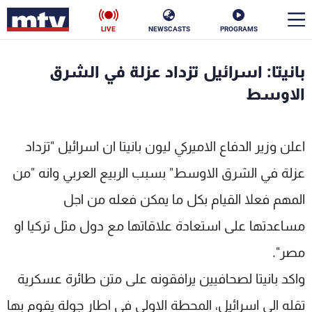
LIVE
NEWSCASTS
PROGRAMS
en
بانيتا: اسرائيل تزداد عزلة في الشرق
الأخبار
الاوسط
سياسة
ناس
اعلن وزير الدفاع الاميركي ليون بانيتا ان اسرائيل "تزداد
إقتصاد
فن
عزلة في الشرق الاوسط" بسبب الربيع العربي وانه "من
منوعات
رياضة
المهم فعلا القيام بكل ما يمكن فعله من اجل
كأس العالم
مساعدتها على استعادة علاقاتها مع دول مثل تركيا او
مصر".
واكد بانيتا لصحافيين يرافقونه على متن طائرة عسكرية
البرامج
تقله الى اسرائيل، المحطة الاولى في اطار جولة يقوم بها
جدول البرامج