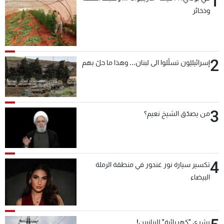
1
وذخائر
2
إسرائيليّون تسلّلوا الى لبنان... وهذا ما حلّ بهم
3
من يصدّق الشيخ نعيم؟
4
تكسير سيارة نور غندور في منطقة الرملة
البيضاء
بشرى "كهربائية" للبنانيين!