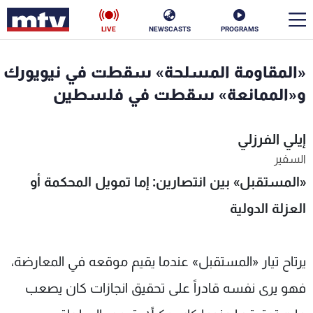
LIVE
NEWSCASTS
PROGRAMS
en
«المقاومة المسلحة» سقطت في نيويورك
الأخبار
و«الممانعة» سقطت في فلسطين
سياسة
ناس
إيلي الفرزلي
السفير
إقتصاد
فن
«
المستقبل» بين انتصارين: إما تمويل المحكمة أو
منوعات
رياضة
العزلة
الدولية
كأس العالم
يرتاح تيار «المستقبل» عندما يقيم موقعه في المعارضة،
فهو يرى نفسه قادراً على تحقيق انجازات كان يصعب
البرامج
جدول البرامج