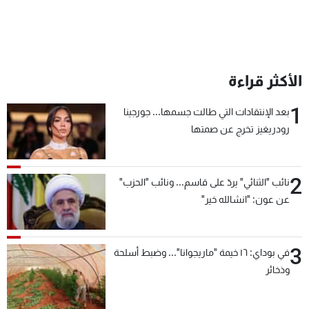
الأكثر قراءة
1
بعد الإنتقادات التي طالت جسمها... جورجينا
رودريغيز تخرج عن صمتها
2
نائب "الثنائي" يردّ على قاسم... ونائب "الحزب"
عن عون: "انشالله خير"
3
في بوداي: ١٦ خيمة "ماريجوانا"... وضبط أسلحة
وذخائر