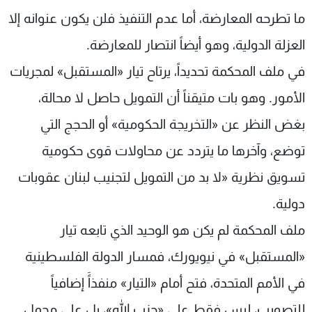
ما تطرحه المعارضة، أما عدم التنفيذ فلن يكون عنوانه إلا
العزلة الدولية، وهو أيضاً انتصار للمعارضة.
في ملف المحكمة تحديداً، يرتاح تيار «المستقبل» لمجريات
الأمور. وهو بات متيقناً أن التمويل حاصل لا محالة،
بغض النظر عن «التخريجة الحكومية» أو الحجج التي
توضع، وآخرها ما يتردد عن محاولات قوى حكومية
تسويق نظرية «لا بد من التمويل لتجنيب لبنان عقوبات
دولية.
ملف المحكمة لم يكن هو الوحيد الذي تابعه تيار
«المستقبل» في نيويورك، فمسار الدولة الفلسطينية
في الأمم المتحدة، فتح أمام «التيار» منفذاًَ إضافياً
للتصويب، ليس فقط على «حزب الله»، بل على مجمل