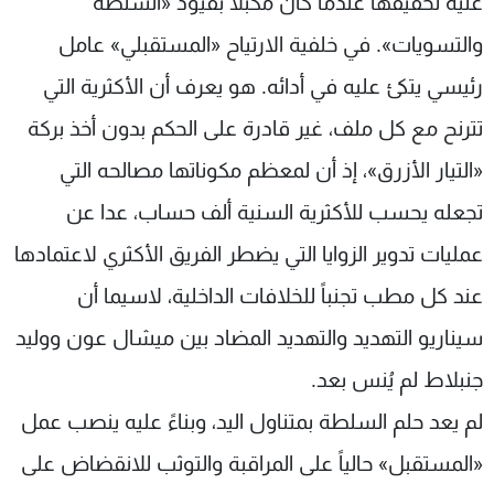
عليه تحقيقها عندما كان مكبلاً بقيود «السلطة
شاهد البرامج
والتسويات». في خلفية الارتياح «المستقبلي» عامل
الترددات
رئيسي يتكئ عليه في أدائه. هو يعرف أن الأكثرية التي
تترنح مع كل ملف، غير قادرة على الحكم بدون أخذ بركة
عن MTV
وظائف
الإنـتـاج
تواصل معنا
«التيار الأزرق»، إذ أن لمعظم مكوناتها مصالحه التي
لاعلاناتكم
شروط الإسـتخدام
سياسة الخصوصية
تجعله يحسب للأكثرية السنية ألف حساب، عدا عن
عمليات تدوير الزوايا التي يضطر الفريق الأكثري لاعتمادها
عند كل مطب تجنباً للخلافات الداخلية، لاسيما أن
سيناريو التهديد والتهديد المضاد بين ميشال عون ووليد
جنبلاط لم يُنس بعد.
لم يعد حلم السلطة بمتناول اليد، وبناءً عليه ينصب عمل
«المستقبل» حالياً على المراقبة والتوثب للانقضاض على