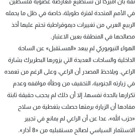
ثقة بان أميركا لن تستطيع معارضة عضوية فلسطين
في الأمم المتحدة لفترة طويلة، خاصة في ظل ما يحمله
الربيع العربي من تغييرات ديموقراطية تحتم عليها أخذ
مصالحها في المنطقة بعين الاعتبار.
الهواء النيويوركي لم يبعد «المسـتقبل» عن الساحة
الداخلية والساحات العديدة التي يزورها البطريرك بشارة
الراعي. ويلاحظ المصدر أن الراعي، وعلى الرغم من تعمده
في زيارته الجنوبية، التخفيف من وطأة مواقفه وعدم
تكرارها بالحدة نفسها، إلا أن ذلك لم يحجب حقيقة ثابتة
مفادها أن الزيارة برمتها حصلت بتغطية من سلاح
«حزب الله»، عدا عن أن الراعي لم يمانع في تجيير
الاستثمار السياسي لصالح مستقبليه من «8 آذار».