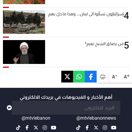
4
إسرائيليّون تسلّلوا الى لبنان... وهذا ما حلّ بهم
5
من يصدّق الشيخ نعيم؟
-
+
A
A
أهم الأخبار و الفيديوهات في بريدك الالكتروني
@mtvlebanon
@mtvlebanonnews