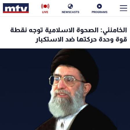
LIVE
NEWSCASTS
PROGRAMS
en
الخامنئي: الصحوة الاسلامية توجه نقطة
الأخبار
قوة وحدة حركتها ضد الاستكبار
سياسة
ناس
إقتصاد
فن
منوعات
رياضة
كأس العالم
البرامج
جدول البرامج