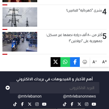
4
بشرى "كهربائية" للبنانيين!
5
أكثر من ٨٠٠ ألف دراجة نصفها غير مسجّل:
جمهورية على "دولابَين"!
-
+
A
A
أهم الأخبار و الفيديوهات في بريدك الالكتروني
@mtvlebanon
@mtvlebanonnews