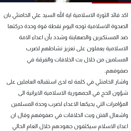
شاهد البرامج
الترددات
اكد قائد الثورة الاسلامية اية الله السيد علي الخامنئي بان
الصحوة الاسلامية توجه اليوم نقطة قوة وحدة حركتها
عن MTV
وظائف
ضد المستكبرين والصهاينة وشدد بأن اعداء الامة
الإنـتـاج
تواصل معنا
لاعلاناتكم
شروط الإسـتخدام
الاسلامية يعملون على تعزيز نشاطهم لضرب
سياسة الخصوصية
المسلمين من خلال بث الخلافات والفرقة في
صفوفهم.
واشار الخامنئي في كلمة له لدى استقباله العاملين على
شؤون الحج في الجمهورية الاسلامية الايرانية الى
المؤامرات التي يحيكها الاعداء لضرب وحدة المسلمين
واشعال الفتن وبث الخلافات في صفوفهم وقال ان
اعداء الاسلام سيكثفون جهودهم خلال العام الحالي