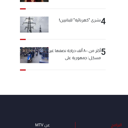
4
بشرى "كهربائية" للبنانيين!
5
أكثر من ٨٠٠ ألف دراجة نصفها غير
مسجّل: جمهورية على
"دولابَين"!
البرامج
عن MTV