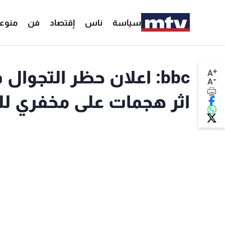
سياسة
ناس
إقتصاد
فن
منوع
+
bbc: اعلان حظر التجوا
A
-
A
اثر هجمات على مخفري لل