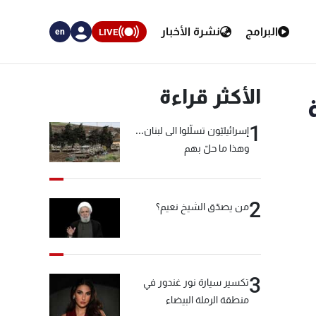
البرامج
نشرة الأخبار
LIVE
en
الأكثر قراءة
1
إسرائيليّون تسلّلوا الى لبنان...
وهذا ما حلّ بهم
2
من يصدّق الشيخ نعيم؟
3
تكسير سيارة نور غندور في
منطقة الرملة البيضاء