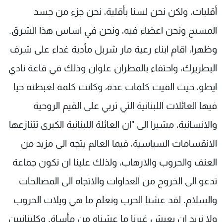
أقليات، ولكن نحن لسنا بأقلية، نحن جزء من جسد
المسيح ونحن اعضاء فيه، ونحن في اساس هذا الشرق.
وظهرا، اقام ابناء رعية مار شربل مأدبة غداء على شرف
البطريرك، واحتفاء بالمطران علوان وذلك في قاعة نادي
ايطو، حيث القيت كلمات عدة، وكانت كلمة لغبطته حيا
فيها العائلات اللبنانية التي تربي على القيم الروحية
والانسانية، مشيرا الى "ان العائلة اللبنانية الكبرى تتنازعها
الانقسامات السياسية، فيما العالم يتجه الى مزيد من
العنف والحروب والارهاب، ولذلك علينا ان نكون جماعة
تدعو الى الخروج من العداوات والاتجاه الى المصالحات
والسلام. لقد عشنا الحرب ونعلم ما هي ويلات الحروب
ولا نريد ان يعيش غيرنا ما عشناه من مأساة. وكلبنانيين