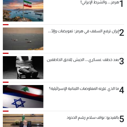
1
هرمز... والشرط الإيراني!
2
إيران ترفع السقف في هرمز: تعويضات وإلّا...
3
بعد خطف عسكري... الجيش يُلاحق الخاطفين
4
ما الذي غيّرته المفاوضات اللبنانية الإسرائيلية؟
5
بالفيديو: نواف سلام رسّم الحدود