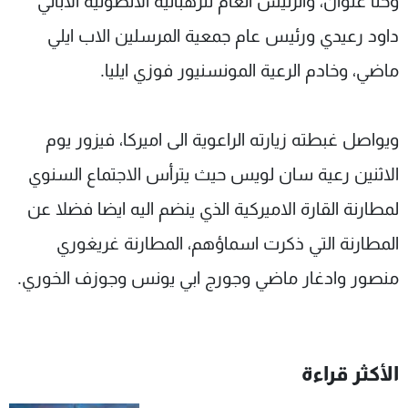
وحنا علوان، والرئيس العام للرهبانية الانطونية الاباتي
داود رعيدي ورئيس عام جمعية المرسلين الاب ايلي
ماضي، وخادم الرعية المونسنيور فوزي ايليا.
ويواصل غبطته زيارته الراعوية الى اميركا، فيزور يوم
الاثنين رعية سان لويس حيث يترأس الاجتماع السنوي
لمطارنة القارة الاميركية الذي ينضم اليه ايضا فضلا عن
المطارنة التي ذكرت اسماؤهم، المطارنة غريغوري
منصور وادغار ماضي وجورج ابي يونس وجوزف الخوري.
الأكثر قراءة