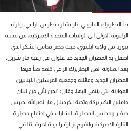
شاهد البرامج
الترددات
بدأ البطريرك الماروني مار بشاره بطرس الراعي، زيارته
عن MTV
وظائف
الراعوية الاولى الى الولايات المتحدة الاميركية، من مدينة
الإنـتـاج
تواصل معنا
بيوريا في ولاية ايلينوي، حيث حضر قداس الشكر الذي
لاعلاناتكم
شروط الإسـتخدام
سياسة الخصوصية
احتفل به المطران الجديد حنا علوان في رعية مار شربل.
بعد المناولة القى البطريرك الراعي كلمة هنأ فيها
المطران الجديد وعائلته وجمعية المرسلين اللبنانيين
الموارنة التي ينتمي اليها، وقال: "نحن نأتي من لبنان
حاملين اليكم بركة وتحية الكردينال مار نصرالله بطرس
صفير ومجلس المطارنة، لنشارك في اجتماع مطارنة
القارة الاميركية ولنقوم بزيارة راعوية لابرشيتنا في