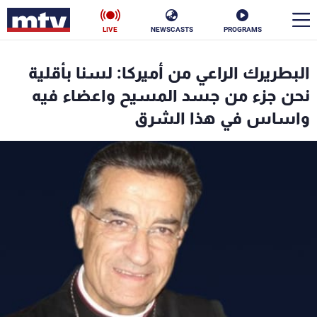
LIVE
NEWSCASTS
PROGRAMS
en
البطريرك الراعي من أميركا: لسنا بأقلية
الأخبار
نحن جزء من جسد المسيح واعضاء فيه
واساس في هذا الشرق
سياسة
ناس
إقتصاد
فن
منوعات
رياضة
كأس العالم
البرامج
جدول البرامج