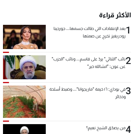
الأكثر قراءة
1
بعد الإنتقادات التي طالت جسمها... جورجينا
رودريغيز تخرج عن صمتها
2
نائب "الثنائي" يردّ على قاسم... ونائب "الحزب"
عن عون: "انشالله خير"
3
في بوداي: ١٦ خيمة "ماريجوانا"... وضبط أسلحة
وذخائر
4
من يصدّق الشيخ نعيم؟