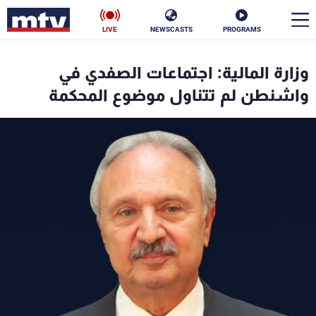
LIVE
NEWSCASTS
PROGRAMS
en
وزارة المالية: اجتماعات الصفدي في
الأخبار
واشنطن لم تتناول موضوع المحكمة
سياسة
ناس
إقتصاد
فن
منوعات
رياضة
كأس العالم
البرامج
جدول البرامج