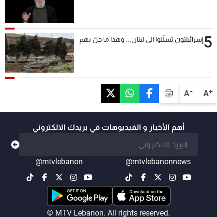
5
إسرائيليّون تسلّلوا الى لبنان... وهذا ما حلّ بهم
-
+
A
A
أهم الأخبار و الفيديوهات في بريدك الالكتروني
@mtvlebanon
@mtvlebanonnews
© MTV Lebanon. All rights reserved.