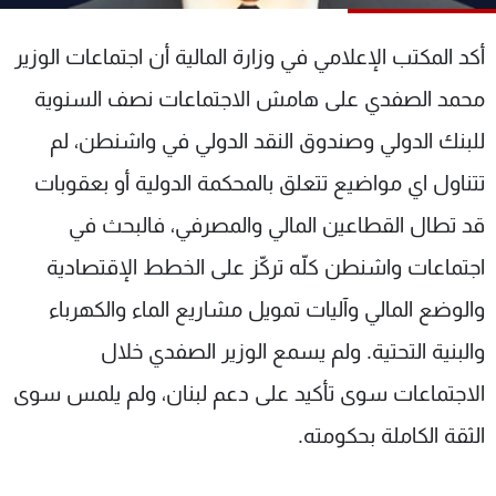
شاهد البرامج
الترددات
أكد المكتب الإعلامي في وزارة المالية أن اجتماعات الوزير
محمد الصفدي على هامش الاجتماعات نصف السنوية
عن MTV
وظائف
للبنك الدولي وصندوق النقد الدولي في واشنطن، لم
الإنـتـاج
تواصل معنا
لاعلاناتكم
شروط الإسـتخدام
تتناول اي مواضيع تتعلق بالمحكمة الدولية أو بعقوبات
سياسة الخصوصية
قد تطال القطاعين المالي والمصرفي، فالبحث في
اجتماعات واشنطن كلّه تركّز على الخطط الإقتصادية
والوضع المالي وآليات تمويل مشاريع الماء والكهرباء
والبنية التحتية. ولم يسمع الوزير الصفدي خلال
الاجتماعات سوى تأكيد على دعم لبنان، ولم يلمس سوى
الثقة الكاملة بحكومته.