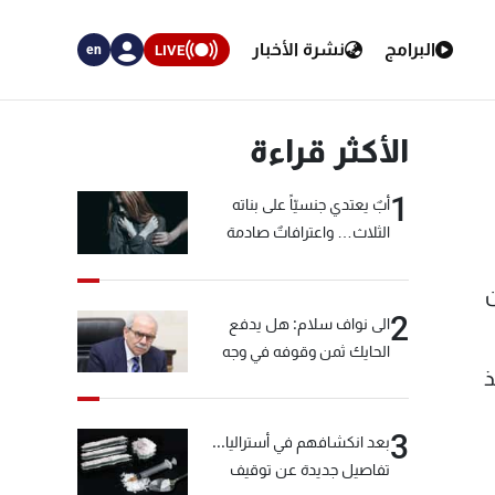
البرامج
نشرة الأخبار
LIVE
en
الأكثر قراءة
1
أبٌ يعتدي جنسيّاً على بناته
الثلاث… واعترافاتٌ صادمة
ن
2
الى نواف سلام: هل يدفع
الحايك ثمن وقوفه في وجه
ذ
خيّاط؟
3
بعد انكشافهم في أستراليا...
تفاصيل جديدة عن توقيف