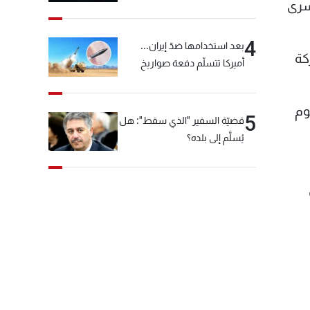
"شبكة الكوكايين"
سرى
4
بعد استخدامها ضدّ إيران...
كة
أميركا تتسلّم دفعة صواريخ
كبيرة!
وم
5
قضيّة السفير "الذي سقط": هل
يُسلَّم إلى بلده؟