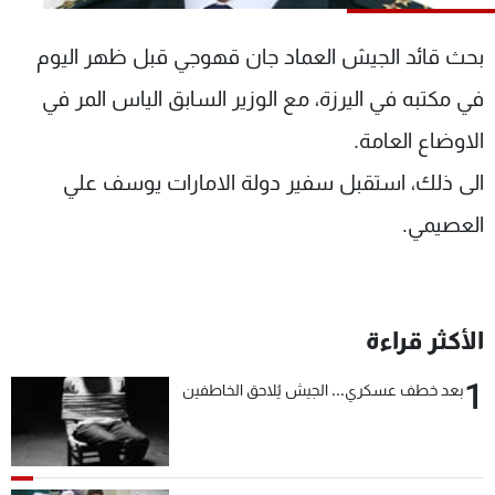
شاهد البرامج
الترددات
بحث قائد الجيش العماد جان قهوجي قبل ظهر اليوم
في مكتبه في اليرزة، مع الوزير السابق الياس المر في
عن MTV
وظائف
الاوضاع العامة.
الإنـتـاج
تواصل معنا
لاعلاناتكم
شروط الإسـتخدام
الى ذلك، استقبل سفير دولة الامارات يوسف علي
سياسة الخصوصية
العصيمي.
الأكثر قراءة
1
بعد خطف عسكري... الجيش يُلاحق الخاطفين