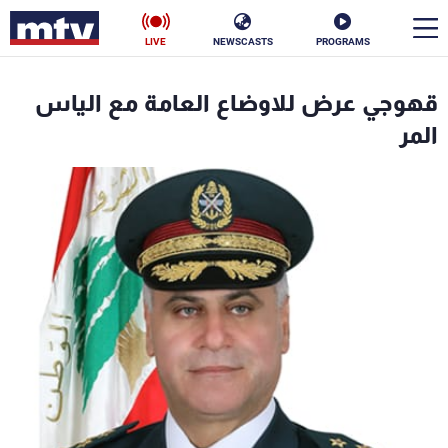
LIVE
NEWSCASTS
PROGRAMS
en
قهوجي عرض للاوضاع العامة مع الياس
الأخبار
المر
سياسة
ناس
إقتصاد
فن
منوعات
رياضة
كأس العالم
البرامج
جدول البرامج