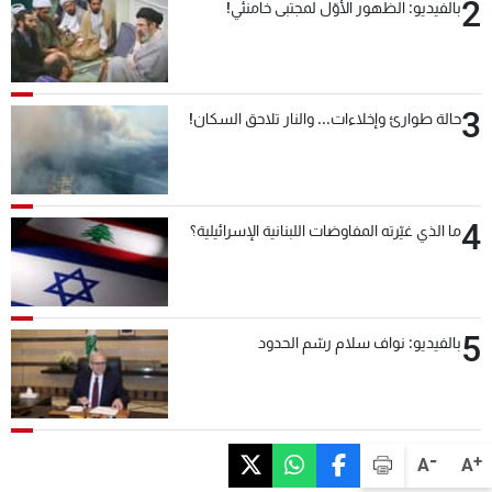
2
بالفيديو: الظهور الأوّل لمجتبى خامنئي!
3
حالة طوارئ وإخلاءات... والنار تلاحق السكان!
4
ما الذي غيّرته المفاوضات اللبنانية الإسرائيلية؟
5
بالفيديو: نواف سلام رسّم الحدود
-
+
A
A