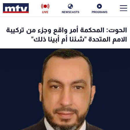
LIVE
NEWSCASTS
PROGRAMS
en
الحوت: المحكمة أمر واقع وجزء من تركيبة
الأخبار
الامم المتحدة "شئنا أم أبينا ذلك"
سياسة
ناس
إقتصاد
فن
منوعات
رياضة
كأس العالم
البرامج
جدول البرامج