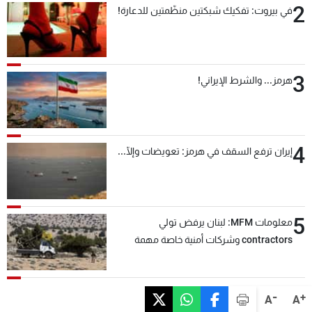
2
في بيروت: تفكيك شبكتين منظّمتين للدعارة!
3
هرمز... والشرط الإيراني!
4
إيران ترفع السقف في هرمز: تعويضات وإلّا...
5
معلومات MFM: لبنان يرفض تولي
contractors وشركات أمنية خاصة مهمة
التحقق من نزع سلاح "حزب الله"
-
+
A
A