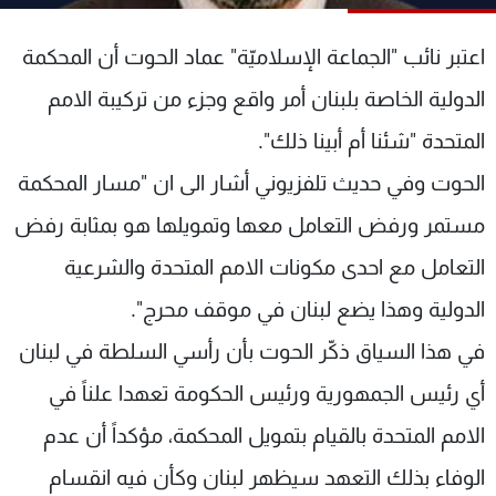
شاهد البرامج
الترددات
اعتبر نائب "الجماعة الإسلاميّة" عماد الحوت أن المحكمة
الدولية الخاصة بلبنان أمر واقع وجزء من تركيبة الامم
عن MTV
وظائف
المتحدة "شئنا أم أبينا ذلك".
الإنـتـاج
تواصل معنا
لاعلاناتكم
شروط الإسـتخدام
الحوت وفي حديث تلفزيوني أشار الى ان "مسار المحكمة
سياسة الخصوصية
مستمر ورفض التعامل معها وتمويلها هو بمثابة رفض
التعامل مع احدى مكونات الامم المتحدة والشرعية
الدولية وهذا يضع لبنان في موقف محرج".
في هذا السياق ذكّر الحوت بأن رأسي السلطة في لبنان
أي رئيس الجمهورية ورئيس الحكومة تعهدا علناً في
الامم المتحدة بالقيام بتمويل المحكمة، مؤكداً أن عدم
الوفاء بذلك التعهد سيظهر لبنان وكأن فيه انقسام