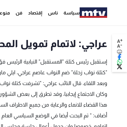
سياسة
ناس
إقتصاد
فن
منوع
+
عراجي: لاتمام تمويل المح
A
-
A
إستقبل رئيس كتلة "المستقبل" النيابية الرئيس فؤ
"كتلة نواب زحلة" ضم النواب عاصم عراجي، ايلي م
وبعد اللقاء، قال النائب عراجي: "تشرفت كتلة نواب 
وكان الاجتماع إيجابيا، وقد تطرق إلى بعض الشؤون ا
هذا القضاء للانماء والرعاية من جميع الاطراف السياسيين
أضاف: " تم البحث أيضا في الوضع السياسي العام 
إتمامه، خصوصا وان جدول أعمال جلسة مجلس الوزراء 