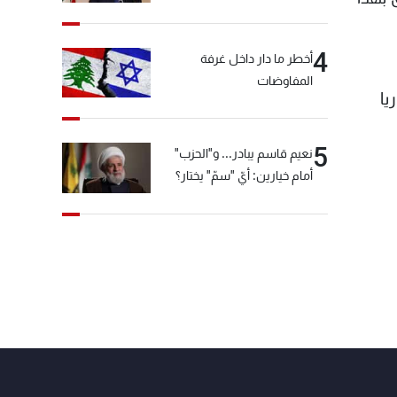
4
أخطر ما دار داخل غرفة
المفاوضات
يا
5
نعيم قاسم يبادر... و"الحزب"
أمام خيارين: أيّ "سمّ" يختار؟