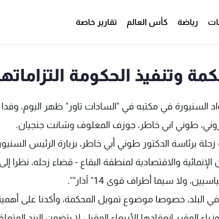
ات
رياضة
كأس العالم
تقارير خاصة
كمة وتنفيذ الحكومة التزاماتها
اد السنيورة في مكتبه في "السادات تاور" ظهر اليوم، وفدا
اروني، طوني ابي خاطر، جوزف المعلوف وشانت جنجيان.
زحلة برئاسة الدكتور طوني أبي خاطر، بزيارة الرئيس السنيور
لإنمائية والاقتصادية لمنطقة البقاع - قضاء زحله، نظرا إلى
، ولا سيما أطراف قوى 14" آذار"".
في البلد، خصوصا موضوع تمويل المحكمة، وأكدنا على أهمية
المقرر انعقادها الأربعاء المقبل لا يتضمن البند المتعلق