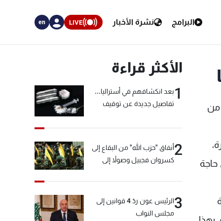
البرامج
نشرة الأخبار
LIVE
en
الأكثر قراءة
1
بعد انكشافهم في أستراليا...
تفاصيل جديدة عن توقيف
 من
"شبكة الكوكايين"
ة،
2
أنفاق "حزب الله" من البقاع إلى
كسروان فجبيل وصولاً إلى
 حاجة
المختارة... التفاصيل في نشرة
الأخبار بعد قليل
3
الرئيس عون ردّ 4 قوانين إلى
مجلس النواب
 بهذا