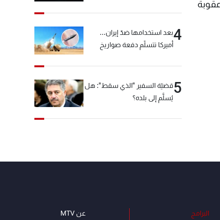
"شبكة الكوكايين"
سنة على الأقل من عقوبة
4
بعد استخدامها ضدّ إيران...
أميركا تتسلّم دفعة صواريخ
كبيرة!
5
قضيّة السفير "الذي سقط": هل
يُسلَّم إلى بلده؟
البرامج
عن MTV