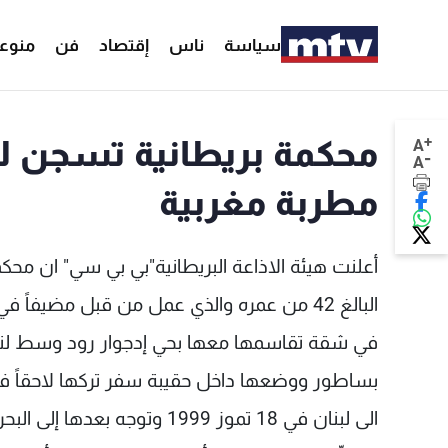
سياسة
ناس
إقتصاد
فن
منوع
+
محكمة بريطانية تسجن لبنا
A
-
A
مطربة مغربية
أعلنت هيئة الاذاعة البريطانية"بي بي سي" ان مح
البالغ 42 من عمره والذي عمل من قبل مضيفاً
بساطور ووضعها داخل حقيبة سفر تركها لاحقاً في 
الى لبنان في 18 تموز 1999 و