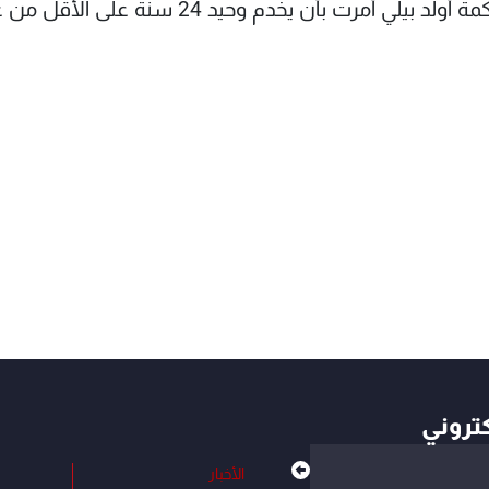
وتسلّمه إلى بريطانيا. وأضافت "بي بي سي" أن محكمة أولد بيلي أمرت بأن يخدم وحيد 24 
كتروني
الأخبار