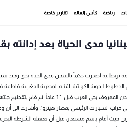
ات
رياضة
كأس العالم
تقارير خاصة
نيا مدى الحياة بعد إدانته بق
كمة بريطانية اصدرت حكماً بالسجن مدى الحياة بحق وحيد س
 في الخطوط الجوية الكويتية، لقتله المطربة المغربية فاطمة ق
في شقة تقاسمها معها بحي إدجوار رود وسط لندن المعروف بحي العرب قبل 11 عاماً، ثم قام بتقطيع جث
مرآب السيارات الرئيسي بمطار هيثرو". وأشارت الى أن وحي
توجه بعدها إلى البحرين حيث أقام باسم مستعار، قبل أن تعتقله الشرطة البحري