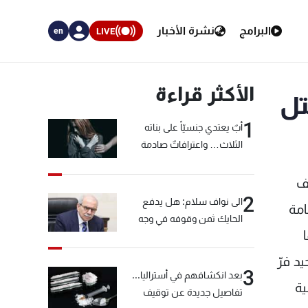
البرامج
نشرة الأخبار
LIVE
en
الأكثر قراءة
تل
1
أبٌ يعتدي جنسيّاً على بناته
الثلاث… واعترافاتٌ صادمة
يف
2
الى نواف سلام: هل يدفع
امة
الحايك ثمن وقوفه في وجه
تها
خيّاط؟
د فرّ
3
بعد انكشافهم في أستراليا...
نية
تفاصيل جديدة عن توقيف