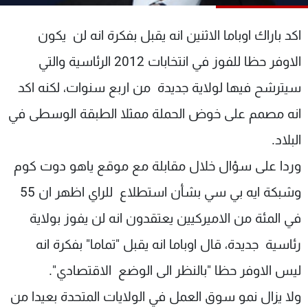
شاهد البرامج
الترددات
اكد باراك اوباما الاثنين انه يقبل بفكرة انه لن يكون
الاوفر حظا للفوز في انتخابات 2012 الرئاسية والتي
عن MTV
وظائف
سيترشح فيها لولاية جديدة من اربع سنوات، لكنه اكد
الإنـتـاج
تواصل معنا
لاعلاناتكم
شروط الإسـتخدام
انه مصمم على خوض الحملة ممثلا الطبقة الوسطى في
سياسة الخصوصية
البلاد.
وردا على سؤال خلال مقابلة مع موقع ياهو دوت كوم
وشبكة ايه بي سي بشأن استطلاع للراي اظهر ان 55
في المئة من الاميركيين يعتقدون انه لن يفوز بولاية
رئاسية جديدة، قال اوباما انه يقبل "تماما" بفكرة انه
ليس الاوفر حظا "بالنظر الى الوضع الاقتصادي".
ولا يزال نمو سوق العمل في الولايات المتحدة بعيدا من