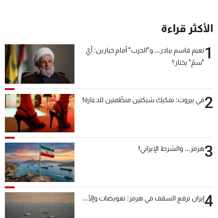
الأكثر قراءة
1
نعيم قاسم يبادر... و"الحزب" أمام خيارين: أيّ
"سمّ" يختار؟
2
في بيروت: تفكيك شبكتين منظّمتين للدعارة!
3
هرمز... والشرط الإيراني!
4
إيران ترفع السقف في هرمز: تعويضات وإلّا...