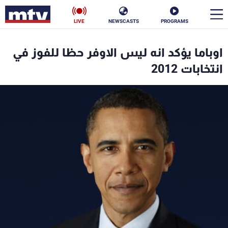
LIVE
NEWSCASTS
PROGRAMS
en
اوباما يؤكد انه ليس الاوفر حظا للفوز في
الأخبار
انتخابات 2012
سياسة
ناس
إقتصاد
فن
منوعات
رياضة
كأس العالم
البرامج
جدول البرامج