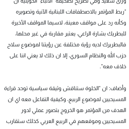
ورأى سعيد وفي تصريح لصحيفة "الأنباء" الكويتية ان
"ربط المؤتمر بالاصطفافات اللبنانية الآنية وتصويره
وكأنه رد على مواقف معينة، لاسيما المواقف الأخيرة
للبطريك بشارة الراعي، يعتبر مقاربة في غير محلها،
فالبطريرك لديه رؤية مختلفة عن رؤيتنا لموضوع سلاح
حزب الله والنظام السوري، إلا ان ذلك لا يعني اننا على
خلاف معه".
وأضاف: ان "الخلوة ستناقش وثيقة سياسية توحد قراءة
المسيحيين لموضوع الربيع، وكيفية التفاعل معه اي ان
الهدف من المؤتمر هو الخروج بتصور عملي لدور
المسيحيين وموقعهم في الربيع العربي كذلك ستقارب