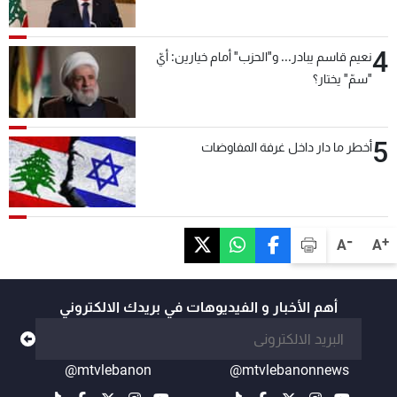
4
نعيم قاسم يبادر... و"الحزب" أمام خيارين: أيّ
"سمّ" يختار؟
5
أخطر ما دار داخل غرفة المفاوضات
-
+
A
A
أهم الأخبار و الفيديوهات في بريدك الالكتروني
@mtvlebanon
@mtvlebanonnews