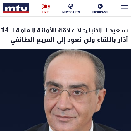
LIVE
NEWSCASTS
PROGRAMS
en
سعيد لـ الانباء: لا علاقة للأمانة العامة لـ 14
الأخبار
آذار باللقاء ولن نعود إلى المربع الطائفي
سياسة
ناس
إقتصاد
فن
منوعات
رياضة
كأس العالم
البرامج
جدول البرامج