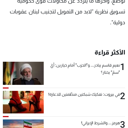
توضع، وآخرها ما يتردد عن محاولات قوى حكومية
تسويق نظرية "لابد من التمويل لتجنيب لبنان عقوبات
دولية".
الأكثر قراءة
1
نعيم قاسم يبادر... و"الحزب" أمام خيارين: أيّ
"سمّ" يختار؟
2
في بيروت: تفكيك شبكتين منظّمتين للدعارة!
3
هرمز... والشرط الإيراني!