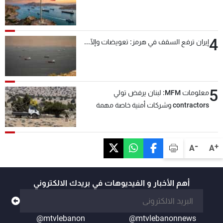
4
إيران ترفع السقف في هرمز: تعويضات وإلّا...
5
معلومات MFM: لبنان يرفض تولي
contractors وشركات أمنية خاصة مهمة
التحقق من نزع سلاح "حزب الله"
-
+
A
A
أهم الأخبار و الفيديوهات في بريدك الالكتروني
@mtvlebanon
@mtvlebanonnews