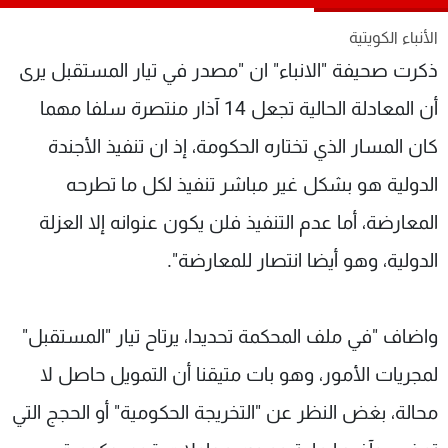
شاهد البرامج
الأنباء الكويتية
الترددات
ذكرت صحيفة "الانباء" ان "مصدر في تيار المستقبل يرى
أن المعادلة الحالية تجعل 14 آذار منتصرة سلفا مهما
عن MTV
وظائف
الإنـتـاج
تواصل معنا
كان المسار الذي تختاره الحكومة، إذ ان تنفيذ الأجندة
لاعلاناتكم
شروط الإسـتخدام
سياسة الخصوصية
الدولية هو بشكل غير مباشر تنفيذ لكل ما تطرحه
المعارضة، أما عدم التنفيذ فلن يكون عنوانه إلا العزلة
الدولية، وهو أيضا انتصار للمعارضة".
واضاف "في ملف المحكمة تحديدا، يرتاح تيار "المستقبل"
لمجريات الأمور، وهو بات متيقنا أن التمويل حاصل لا
محالة، بغض النظر عن "التخريجة الحكومية" أو الحجج التي