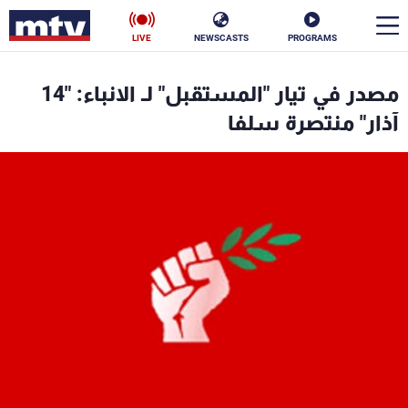
LIVE
NEWSCASTS
PROGRAMS
en
مصدر في تيار "المستقبل" لـ الانباء: "14
الأخبار
آذار" منتصرة سلفا
سياسة
ناس
إقتصاد
فن
منوعات
رياضة
كأس العالم
البرامج
جدول البرامج