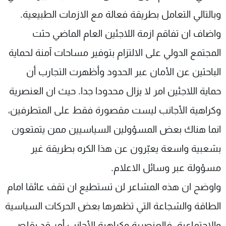
شاهد البرامج
وبالتالي التعامل بطريقة فعالة مع الازمات الطبيعية.
الترددات
واضاف ان تفاقم ازمة اللاجئين العام الماضي حثت
المجتمع الدولي على الالتزام بتوفير مساحات آمنة لحماية
عن MTV
وظائف
الإنـتـاج
تواصل معنا
الباحثين عن الأمان عبر الحدود وأظهرت التجارب أن
لاعلاناتكم
شروط الإسـتخدام
سياسة الخصوصية
حماية اللاجئين امر لا يزال محدودا جدا. حيث ان العنصرية
وكراهية الأجانب ليست مقصورة فقط على المتطرفين،
انما هناك بعض المسؤولين السياسيين ممن يتمتعون
بشعبية واسعة يعبّرون عن هذا الكره بطريقة غير
مسؤولة عبر وسائل الاعلام.
واوضح ان هذه المشاعر لن تستطيع ان تقف عائقا امام
الطاقة والشجاعة التي تظهرها بعض الحركات السياسية
والاجتماعية. فالعنصرية وكراهية الأجانب أمر قد يقلص