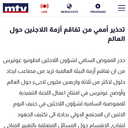
LIVE
NEWSCASTS
PROGRAMS
en
تحذير أممي من تفاقم أزمة اللاجئين حول
الأخبار
العالم
سياسة
ناس
حذر المفوض السامي لشؤون اللاجئين انطونيو غوتيرس
إقتصاد
فن
من ان تفاقم أزمة البيئة العالمية تزيد من مصاعب ايجاد
منوعات
رياضة
حلول لاكثر من ثلاثة واربعين مليون لاجىء حول العالم.
كأس العالم
وأوضح غوتيرس في افتتاح اعمال اللجنة التنفيذية
للمفوضية السامية لشؤون اللاجئين في جنيف اليوم
الاثنين ان المجتمع الدولي بحاجة الى تكثيف الجهود
البرامج
لتفادي الانقسام حول المسائل المتعلقة بالتغيير المناخي
جدول البرامج