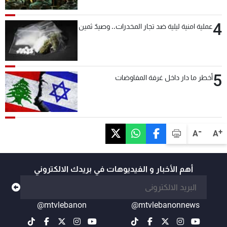
بعد قليل
4
عملية امنية ليلية ضد تجار المخدرات.. وصيدٌ ثمين
5
أخطر ما دار داخل غرفة المفاوضات
-
+
A
A
أهم الأخبار و الفيديوهات في بريدك الالكتروني
@mtvlebanon
@mtvlebanonnews