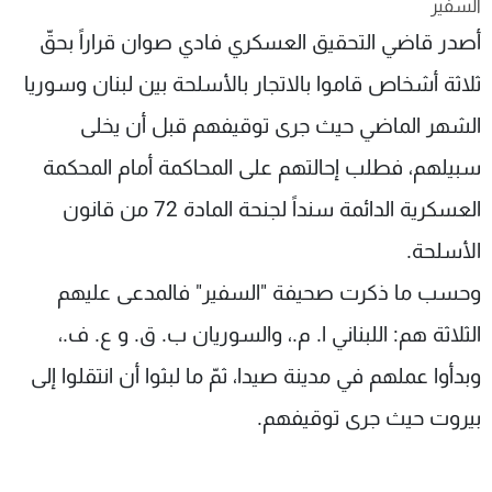
السفير
شاهد البرامج
أصدر قاضي التحقيق العسكري فادي صوان قراراً بحقّ
الترددات
ثلاثة أشخاص قاموا بالاتجار بالأسلحة بين لبنان وسوريا
الشهر الماضي حيث جرى توقيفهم قبل أن يخلى
عن MTV
وظائف
الإنـتـاج
تواصل معنا
سبيلهم، فطلب إحالتهم على المحاكمة أمام المحكمة
لاعلاناتكم
شروط الإسـتخدام
سياسة الخصوصية
العسكرية الدائمة سنداً لجنحة المادة 72 من قانون
الأسلحة.
وحسب ما ذكرت صحيفة "السفير" فالمدعى عليهم
الثلاثة هم: اللبناني ا. م.، والسوريان ب. ق. و ع. ف.،
وبدأوا عملهم في مدينة صيدا، ثمّ ما لبثوا أن انتقلوا إلى
بيروت حيث جرى توقيفهم.