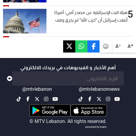
5
هيئة البث الإسرائيلية عن مصدر أمني: أميركا
أبلغت إسرائيل أن "حزب الله" لم يخرق وقف
إطلاق النار أمس في مجدل زون وطلبت منها
عدم التصعيد خشية أن يؤثر ذلك على مفاوضات
روما
-
+
A
A
أهم الأخبار و الفيديوهات في بريدك الالكتروني
@mtvlebanon
@mtvlebanonnews
© MTV Lebanon. All rights reserved.
powered by koein