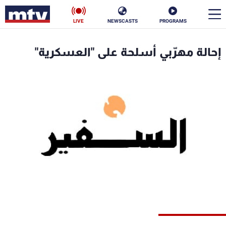
LIVE
NEWSCASTS
PROGRAMS
en
إحالة مهرّبي أسلحة على "العسكرية"
الأخبار
سياسة
ناس
إقتصاد
فن
منوعات
رياضة
كأس العالم
البرامج
جدول البرامج