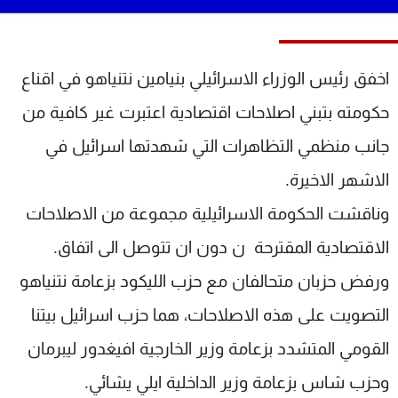
شاهد البرامج
الترددات
اخفق رئيس الوزراء الاسرائيلي بنيامين نتنياهو في اقناع
عن MTV
وظائف
حكومته بتبني اصلاحات اقتصادية اعتبرت غير كافية من
الإنـتـاج
تواصل معنا
لاعلاناتكم
شروط الإسـتخدام
جانب منظمي التظاهرات التي شهدتها اسرائيل في
سياسة الخصوصية
الاشهر الاخيرة.
وناقشت الحكومة الاسرائيلية مجموعة من الاصلاحات
الاقتصادية المقترحة ن دون ان تتوصل الى اتفاق.
ورفض حزبان متحالفان مع حزب الليكود بزعامة نتنياهو
التصويت على هذه الاصلاحات، هما حزب اسرائيل بيتنا
القومي المتشدد بزعامة وزير الخارجية افيغدور ليبرمان
وحزب شاس بزعامة وزير الداخلية ايلي يشائي.