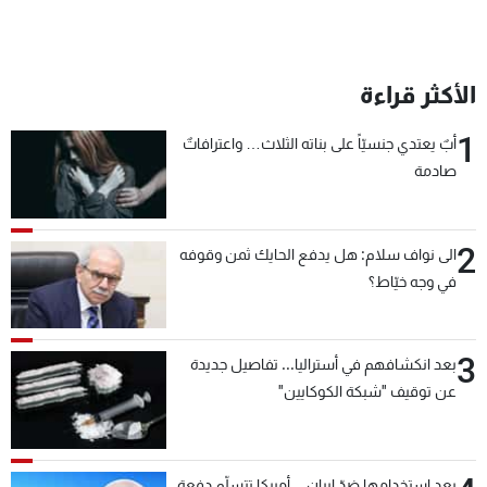
الأكثر قراءة
1
أبٌ يعتدي جنسيّاً على بناته الثلاث… واعترافاتٌ
صادمة
2
الى نواف سلام: هل يدفع الحايك ثمن وقوفه
في وجه خيّاط؟
3
بعد انكشافهم في أستراليا... تفاصيل جديدة
عن توقيف "شبكة الكوكايين"
بعد استخدامها ضدّ إيران... أميركا تتسلّم دفعة