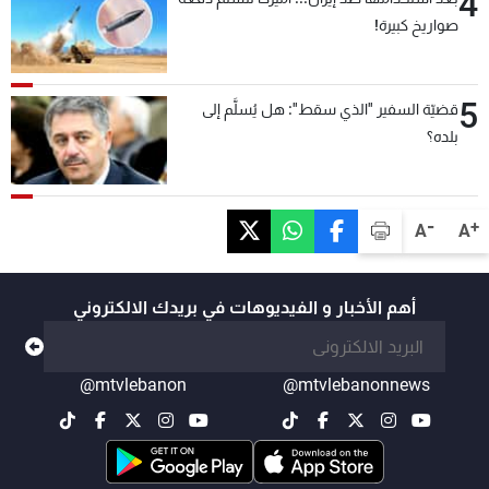
4
صواريخ كبيرة!
5
قضيّة السفير "الذي سقط": هل يُسلَّم إلى
بلده؟
-
+
A
A
أهم الأخبار و الفيديوهات في بريدك الالكتروني
@mtvlebanon
@mtvlebanonnews