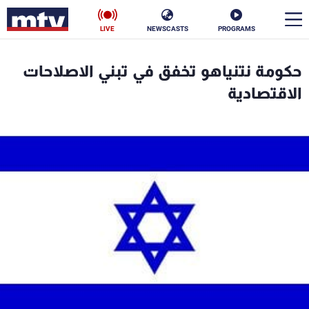
LIVE
NEWSCASTS
PROGRAMS
en
حكومة نتنياهو تخفق في تبني الاصلاحات
الأخبار
الاقتصادية
سياسة
ناس
إقتصاد
فن
منوعات
رياضة
كأس العالم
البرامج
جدول البرامج