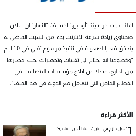
شاهد البرامج
الترددات
اعلنت مصادر هيئة "أوجيرو" لصحيفة "النهار" ان اعلان
عن MTV
وظائف
صحناوي زيادة سرعة الانترنت بدءا من السبت الماضي لم
الإنـتـاج
تواصل معنا
يتحقق فعليا لصعوبة في تنفيذ مرسوم تقني في 10 ايام
لاعلاناتكم
شروط الإسـتخدام
سياسة الخصوصية
"وخصوصا انه يحتاج الى تقنيات وتجهيزات يجب احضارها
من الخارج، فضلا عن ابلاغ مؤسسات الاتصالات في
القطاع الخاص التي تتعامل مع الدولة في هذا الملف".
الأكثر قراءة
1
"عمل حازم في لبنان"... ماذا أعلن نتنياهو؟