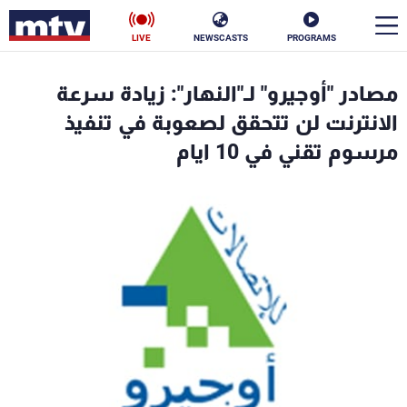
LIVE
NEWSCASTS
PROGRAMS
en
مصادر "أوجيرو" لـ"النهار": زيادة سرعة
الأخبار
الانترنت لن تتحقق لصعوبة في تنفيذ
مرسوم تقني في 10 ايام
سياسة
ناس
إقتصاد
فن
منوعات
رياضة
كأس العالم
البرامج
جدول البرامج