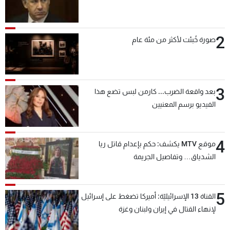
2
صورة خُبئت لأكثر من مئة عام
3
بعد واقعة الضرب... كارمن لبس تضع هذا
الفيديو برسم المعنيين
4
موقع MTV يكشف: حكم بإعدام قاتل ريا
الشدياق… وتفاصيل الجريمة
5
القناة 13 الإسرائيليّة: أميركا تضغط على إسرائيل
لإنهاء القتال في إيران ولبنان وغزة