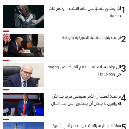
1
أبٌ يعتدي جنسيّاً على بناته الثلاث… واعترافاتٌ
صادمة
2
ترامب يقيّد الجنسية الأميركية بالولادة
3
الى نواف سلام: هل يدفع الحايك ثمن وقوفه
في وجه خيّاط؟
4
ترامب: أعتقد أن الأمر سينتهي قريبًا جدًا لأن
الإيرانيين لا يمكن أن يستمروا على هذا الحال
5
هيئة البث الإسرائيلية عن مصدر أمني: أميركا