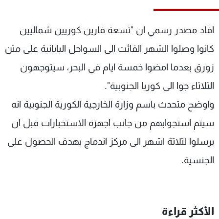
شاهد البرامج
الترددات
افاد مصدر رسمي ان "تسعة فارين كوريين شماليين
كانوا وصلوا الشهر الفائت الى السواحل اليابانية على متن
عن MTV
وظائف
زورق بعدما امضوا خمسة ايام في البحر، سيتوجهون
الإنـتـاج
تواصل معنا
لاعلاناتكم
شروط الإسـتخدام
الثلاثاء جوا الى كوريا الجنوبية".
سياسة الخصوصية
واوضح متحدث باسم وزارة الخارجية الكورية الجنوبية انه
سيتم استجوابهم من جانب اجهزة الاستخبارات قبل ان
يرسلوا لثلاثة اشهر الى مركز اندماج بهدف الحصول على
الجنسية.
الأكثر قراءة