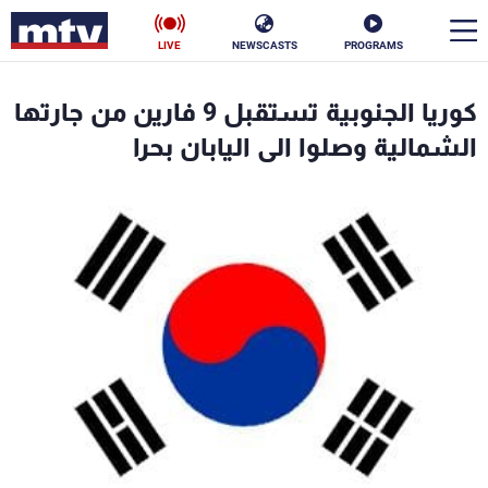
LIVE
NEWSCASTS
PROGRAMS
en
كوريا الجنوبية تستقبل 9 فارين من جارتها
الأخبار
الشمالية وصلوا الى اليابان بحرا
سياسة
ناس
إقتصاد
فن
منوعات
رياضة
كأس العالم
البرامج
جدول البرامج