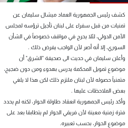
شاهد البرامج
الترددات
كشف رئيس الجمهورية العماد ميشال سليمان عن
تمنيات من قبل سفراء على لبنان تأجيل ترؤسه لمجلس
عن MTV
وظائف
الأمن الدولي، لئلا يحرج في مواقف خصوصاً في الشأن
الإنـتـاج
تواصل معنا
لاعلاناتكم
شروط الإسـتخدام
السوري، إلا أنه أصر لأن الواجب يفرض ذلك .
سياسة الخصوصية
وأعلن سليمان في حديث الى صحيفة "الشرق" أن
موضوع تمويل المحكمة يدرس بهدوء ومن دون ضجيج،
متمنياً حصوله لأن لبنان ملتزم ذلك لكن هذا لا يلغي
بعض الملاحظات عليها .
وأكد رئيس الجمهورية انعقاد طاولة الحوار، لكنه لم يحدد
فترة زمنية معينة لأن فريقي الحوار لم يتطابقا بعد على
موضوع الحوار، بحسب تعبيره.