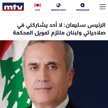
LIVE
NEWSCASTS
PROGRAMS
en
الرئيس سليمان: لا أحد يشاركني في
الأخبار
صلاحياتي ولبنان ملتزم تمويل المحكمة
سياسة
ناس
إقتصاد
فن
منوعات
رياضة
كأس العالم
البرامج
جدول البرامج