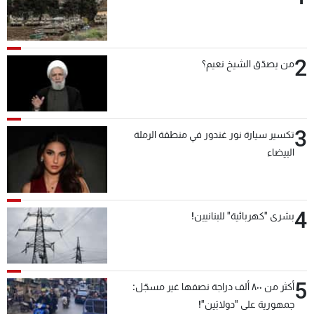
2
من يصدّق الشيخ نعيم؟
3
تكسير سيارة نور غندور في منطقة الرملة
البيضاء
4
بشرى "كهربائية" للبنانيين!
5
أكثر من ٨٠٠ ألف دراجة نصفها غير مسجّل:
جمهورية على "دولابَين"!