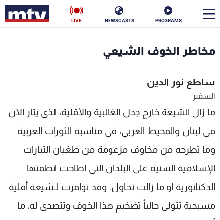
LIVE
NEWSCASTS
PROGRAMS
en
مخاطر الخوف الشيعي
الأخبار
ساطع نور الدين
سياسة
ناس
السفير
ما زال الشيعة خارج جدل الغالبية والأقلية، الذي يثار الآن
إقتصاد
فن
في لبنان والمحيط العربي، في مناسبة الثورات العربية
منوعات
رياضة
وما تطرحه من مخاوف مزعومة من طغيان التيارات
كأس العالم
الإسلامية السنية على البلدان التي اطاحت انظمتها
الدكتاتورية او ما زالت تحاول. وقد توافرت للشيعة أقلية
البرامج
مسيحية تتولى حالياً تضخيم هذا الخوف وتتصدى له، ما
جدول البرامج