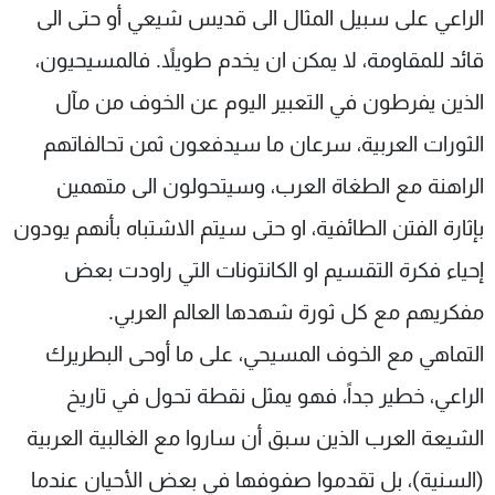
الراعي على سبيل المثال الى قديس شيعي أو حتى الى
قائد للمقاومة، لا يمكن ان يخدم طويلاً. فالمسيحيون،
الذين يفرطون في التعبير اليوم عن الخوف من مآل
الثورات العربية، سرعان ما سيدفعون ثمن تحالفاتهم
الراهنة مع الطغاة العرب، وسيتحولون الى متهمين
بإثارة الفتن الطائفية، او حتى سيتم الاشتباه بأنهم يودون
إحياء فكرة التقسيم او الكانتونات التي راودت بعض
مفكريهم مع كل ثورة شهدها العالم العربي.
التماهي مع الخوف المسيحي، على ما أوحى البطريرك
الراعي، خطير جداً، فهو يمثل نقطة تحول في تاريخ
الشيعة العرب الذين سبق أن ساروا مع الغالبية العربية
(السنية)، بل تقدموا صفوفها في بعض الأحيان عندما