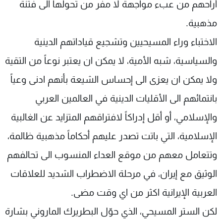
أراحهم من عبء مواجهة لا مفر من تحولها الى فتنة
شاهد البرامج
مذهبية.
الترددات
الاختباء وراء المسيحيين وتشجيع قياداتهم الدينية
عن MTV
وظائف
والسياسية، شبه الأمية، لا يمكن ان يعتبر نوعاً من التقية
الإنـتـاج
تواصل معنا
لاعلاناتكم
شروط الإسـتخدام
ولا يمكن ان يعزى الى إحساس الشيعة بأنهم ادنى وعياً
سياسة الخصوصية
بانتمائهم الى الأقليات الدينية في العالمين العربي
والإسلامي، أو أقل إدراكاً لافتراقهم المتزايد عن الغالبية
الإسلامية، التي باتت تصدر عليهم أحكاماً مذهبية ظالمة،
وتتعامل معهم من موقع العداء المنسوب الى تحالفهم
الوثيق مع إيران، في مرحلة الاضطراب الشديد للعلاقات
العربية الإيرانية اكثر من اي وقت مضى.
لكن الستر المسيحي، الذي حوّل البطريرك الماروني بشارة