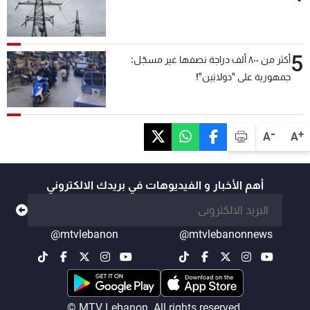
5
أكثر من ٨٠٠ ألف دراجة نصفها غير مسجّل:
جمهورية على "دولابَين"!
-
+
A
A
أهم الأخبار و الفيديوهات في بريدك الالكتروني
@mtvlebanon
@mtvlebanonnews
© MTV Lebanon. All rights reserved.