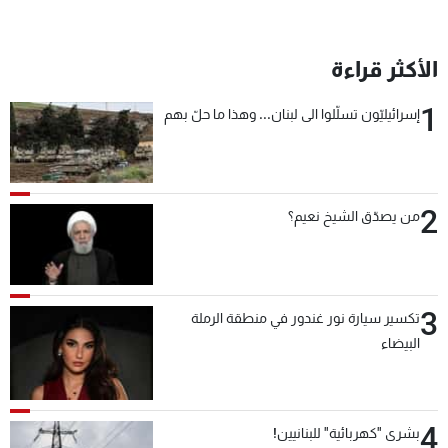
الأكثر قراءة
1
إسرائيليّون تسلّلوا الى لبنان... وهذا ما حلّ بهم
2
من يصدّق الشيخ نعيم؟
3
تكسير سيارة نور غندور في منطقة الرملة
البيضاء
4
بشرى "كهربائية" للبنانيين!