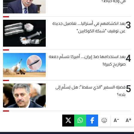
في وجه خيّاط؟
3
بعد انكشافهم في أستراليا... تفاصيل جديدة
عن توقيف "شبكة الكوكايين"
4
بعد استخدامها ضدّ إيران... أميركا تتسلّم دفعة
صواريخ كبيرة!
5
قضيّة السفير "الذي سقط": هل يُسلَّم إلى
بلده؟
-
+
A
A