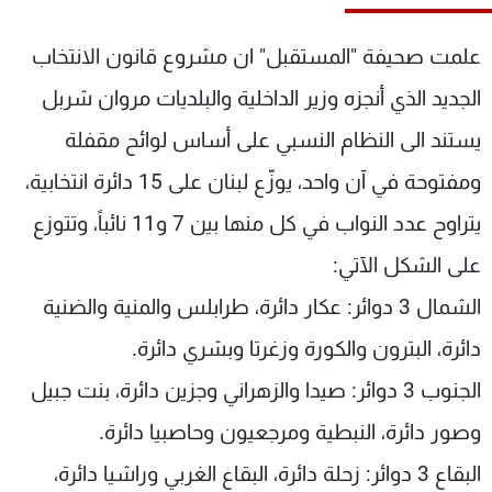
شاهد البرامج
الترددات
علمت صحيفة "المستقبل" ان مشروع قانون الانتخاب
الجديد الذي أنجزه وزير الداخلية والبلديات مروان شربل
عن MTV
وظائف
يستند الى النظام النسبي على أساس لوائح مقفلة
الإنـتـاج
تواصل معنا
لاعلاناتكم
شروط الإسـتخدام
ومفتوحة في آن واحد، يوزّع لبنان على 15 دائرة انتخابية،
سياسة الخصوصية
يتراوح عدد النواب في كل منها بين 7 و11 نائباً، وتتوزع
على الشكل الآتي:
الشمال 3 دوائر: عكار دائرة، طرابلس والمنية والضنية
دائرة، البترون والكورة وزغرتا وبشري دائرة.
الجنوب 3 دوائر: صيدا والزهراني وجزين دائرة، بنت جبيل
وصور دائرة، النبطية ومرجعيون وحاصبيا دائرة.
البقاع 3 دوائر: زحلة دائرة، البقاع الغربي وراشيا دائرة،