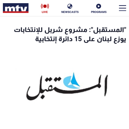
LIVE
NEWSCASTS
PROGRAMS
en
"المستقبل": مشروع شربل للإنتخابات
الأخبار
يوزع لبنان على 15 دائرة إنتخابية
سياسة
ناس
إقتصاد
فن
منوعات
رياضة
كأس العالم
البرامج
جدول البرامج