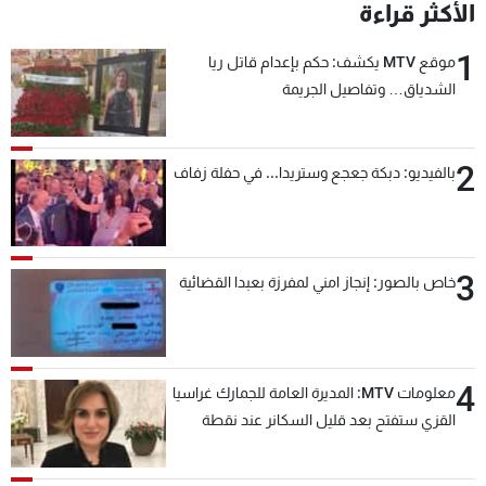
الأكثر قراءة
1
موقع MTV يكشف: حكم بإعدام قاتل ريا
الشدياق… وتفاصيل الجريمة
2
بالفيديو: دبكة جعجع وستريدا... في حفلة زفاف
3
خاص بالصور: إنجاز امني لمفرزة بعبدا القضائية
4
معلومات MTV: المديرة العامة للجمارك غراسيا
القزي ستفتح بعد قليل السكانر عند نقطة
المصنع لتسهيل عملية التصدير البري إلى
السعودية والدول العربية