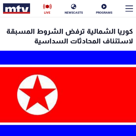
LIVE
NEWSCASTS
PROGRAMS
en
كوريا الشمالية ترفض الشروط المسبقة
الأخبار
لاستئناف المحادثات السداسية
سياسة
ناس
إقتصاد
فن
منوعات
رياضة
كأس العالم
البرامج
جدول البرامج