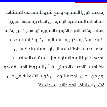
شاهد البرامج
الترددات
رفضت كوريا الشمالية وضع شروط مسبقة لاستئناف
المحادثات السداسية الرامية الى انهاء برنامجها النووي.
عن MTV
وظائف
ونقلت وكالة الانباء الكورية الجنوبية "يونهاب" عن وكالة
الإنـتـاج
تواصل معنا
لاعلاناتكم
شروط الإسـتخدام
الانباء المركزية الكورية الشمالية ان "الولايات المتحدة
سياسة الخصوصية
تقدم انطباعا خاطئا يشير الى ان ثمة اشياء لا بد ان
تنفذها كوريا الشمالية اولا قبل استئناف المحادثات".
واضافت: "الحديث الاميركي بشأن الشروط المسبقة هو
نوع من الحيل لتوجيه اللوم الى كوريا الشمالية في حال
فشل استئناف المحادثات السداسية".