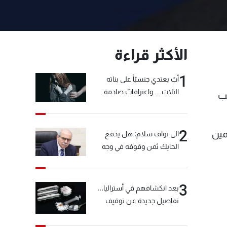
الأكثر قراءة
1
أبٌ يعتدي جنسيّاً على بناته
الثلاث… واعترافاتٌ صادمة
بب
2
مين
الى نواف سلام: هل يدفع
الحايك ثمن وقوفه في وجه
خيّاط؟
3
بعد انكشافهم في أستراليا...
تفاصيل جديدة عن توقيف
"شبكة الكوكايين"