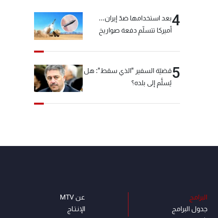
4
بعد استخدامها ضدّ إيران...
أميركا تتسلّم دفعة صواريخ
كبيرة!
5
قضيّة السفير "الذي سقط": هل
يُسلَّم إلى بلده؟
البرامج
عن MTV
جدول البرامج
الإنـتـاج