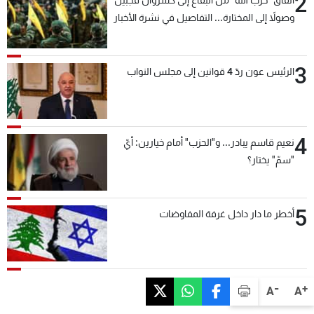
2
وصولاً إلى المختارة... التفاصيل في نشرة الأخبار
بعد قليل
3
الرئيس عون ردّ 4 قوانين إلى مجلس النواب
4
نعيم قاسم يبادر... و"الحزب" أمام خيارين: أيّ
"سمّ" يختار؟
5
أخطر ما دار داخل غرفة المفاوضات
-
+
A
A