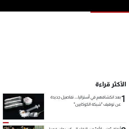
شاهد البرامج
الترددات
عن MTV
وظائف
الإنـتـاج
تواصل معنا
لاعلاناتكم
شروط الإسـتخدام
سياسة الخصوصية
الأكثر قراءة
1
بعد انكشافهم في أستراليا... تفاصيل جديدة
عن توقيف "شبكة الكوكايين"
أنفاق "حزب الله" من البقاع إلى كسروان فجبيل