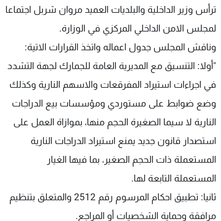
ترأس وزير الداخلية والبلديات العميد مروان شربل اجتماعا
شاهد البرامج
الترددات
لمجلس الامن الداخلي المركزي في الوزارة.
وناقش المجلس جدول اعماله واتخذ القرارات الاتية:
عن MTV
وظائف
"أولا: التنسيق مع المديرية العامة للجمارك لجهة التشدد
الإنـتـاج
تواصل معنا
لاعلاناتكم
شروط الإسـتخدام
في اجراءات استيراد المفرقعات والاسهم النارية وكذلك
سياسة الخصوصية
وضع ضوابط على مستوردي ومؤسسات بيع الدراجات
النارية لا سيما الصغيرة الحجم منها، بموازاة العمل على
استصدار قانون جديد يمنع استيراد الدراجات النارية
المستعملة ذات الحجم الصغير، بما فيها الغيار
المستعملة التابعة لها.
ثانيا: تطبيق احكام المرسوم رقم 2512 والمتعلق بتنظيم
مرافقة وحماية الشخصيات أو المراجع.