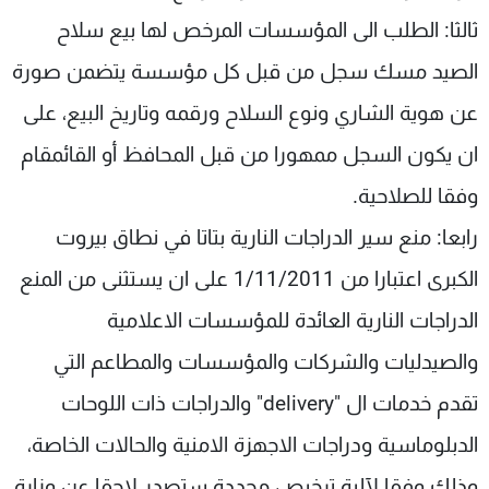
ثالثا: الطلب الى المؤسسات المرخص لها بيع سلاح
الصيد مسك سجل من قبل كل مؤسسة يتضمن صورة
عن هوية الشاري ونوع السلاح ورقمه وتاريخ البيع، على
ان يكون السجل ممهورا من قبل المحافظ أو القائمقام
وفقا للصلاحية.
رابعا: منع سير الدراجات النارية بتاتا في نطاق بيروت
الكبرى اعتبارا من 1/11/2011 على ان يستثنى من المنع
الدراجات النارية العائدة للمؤسسات الاعلامية
والصيدليات والشركات والمؤسسات والمطاعم التي
تقدم خدمات ال "delivery" والدراجات ذات اللوحات
الدبلوماسية ودراجات الاجهزة الامنية والحالات الخاصة،
وذلك وفقا لآلية ترخيص محددة ستصدر لاحقا عن وزارة