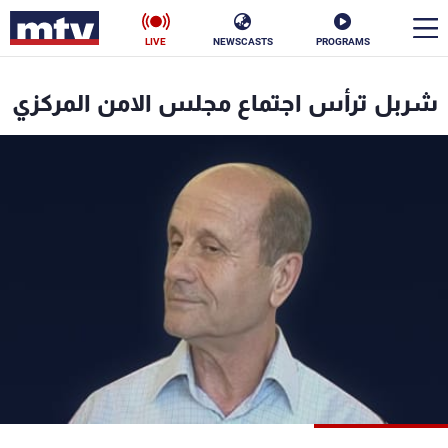
LIVE
NEWSCASTS
PROGRAMS
en
شربل ترأس اجتماع مجلس الامن المركزي
الأخبار
سياسة
ناس
إقتصاد
فن
منوعات
رياضة
كأس العالم
البرامج
جدول البرامج