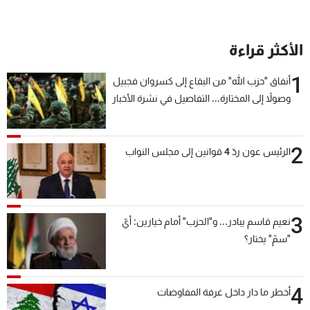
الأكثر قراءة
1
أنفاق "حزب الله" من البقاع إلى كسروان فجبيل
وصولاً إلى المختارة... التفاصيل في نشرة الأخبار
بعد قليل
2
الرئيس عون ردّ 4 قوانين إلى مجلس النواب
3
نعيم قاسم يبادر... و"الحزب" أمام خيارين: أيّ
"سمّ" يختار؟
4
أخطر ما دار داخل غرفة المفاوضات