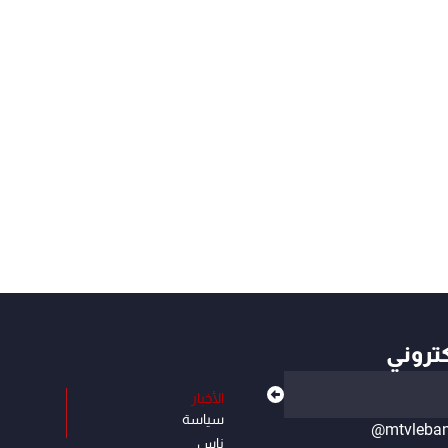
كتروني
الأخبار
سياسة
@mtvleba
ناس