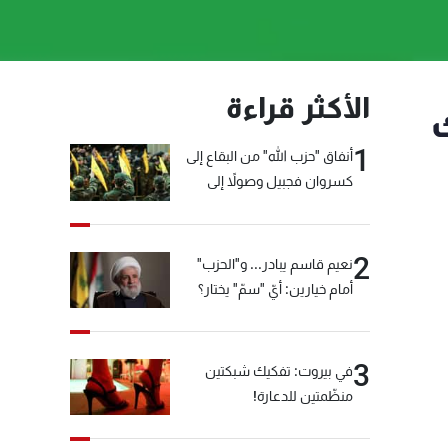
الأكثر قراءة
ك
1
أنفاق "حزب الله" من البقاع إلى
كسروان فجبيل وصولاً إلى
المختارة... التفاصيل في نشرة
الأخبار بعد قليل
2
نعيم قاسم يبادر... و"الحزب"
أمام خيارين: أيّ "سمّ" يختار؟
3
في بيروت: تفكيك شبكتين
منظّمتين للدعارة!