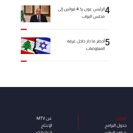
4
الرئيس عون ردّ 4 قوانين إلى
مجلس النواب
5
أخطر ما دار داخل غرفة
المفاوضات
البرامج
عن MTV
جدول البرامج
الإنـتـاج
شاهد البرامج
لاعلاناتكم